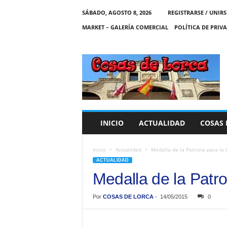
SÁBADO, AGOSTO 8, 2026
REGISTRARSE / UNIRS
MARKET – GALERÍA COMERCIAL
POLÍTICA DE PRIV
C
O
S
A
S
D
E
INICIO
ACTUALIDAD
COSAS 
L
O
R
Inicio
Actualidad
Medalla de la Patrona para la 
C
ACTUALIDAD
A
Medalla de la Patro
Por
COSAS DE LORCA
-
14/05/2015
0