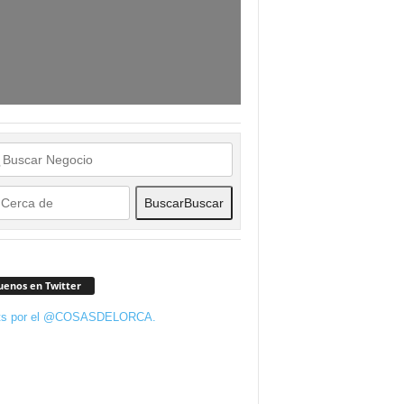
Buscar
Buscar
uenos en Twitter
ts por el @COSASDELORCA.