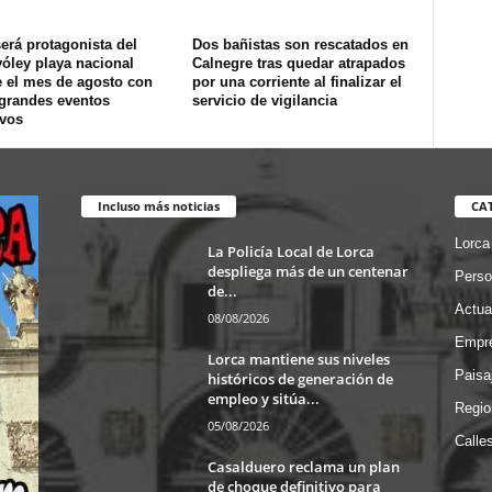
erá protagonista del
Dos bañistas son rescatados en
óley playa nacional
Calnegre tras quedar atrapados
e el mes de agosto con
por una corriente al finalizar el
 grandes eventos
servicio de vigilancia
ivos
Incluso más noticias
CA
Lorca
La Policía Local de Lorca
despliega más de un centenar
Perso
de...
Actua
08/08/2026
Empre
Lorca mantiene sus niveles
Paisa
históricos de generación de
empleo y sitúa...
Regio
05/08/2026
Calle
Casalduero reclama un plan
de choque definitivo para