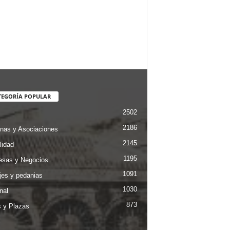
TEGORÍA POPULAR
2502
2186
nas y Asociaciones
2145
lidad
1195
sas y Negocios
1091
jes y pedanias
1030
nal
873
s y Plazas