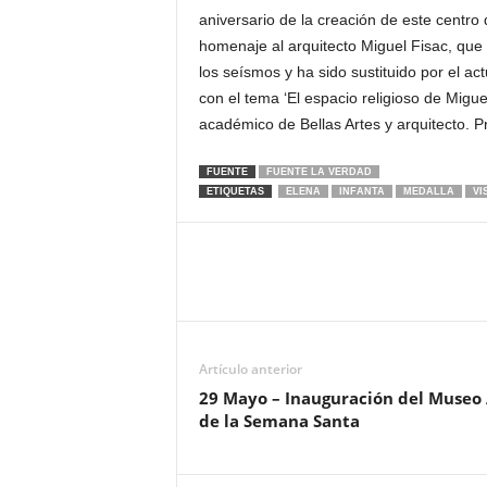
aniversario de la creación de este centro
homenaje al arquitecto Miguel Fisac, que 
los seísmos y ha sido sustituido por el ac
con el tema ‘El espacio religioso de Migu
académico de Bellas Artes y arquitecto. 
FUENTE
FUENTE LA VERDAD
ETIQUETAS
ELENA
INFANTA
MEDALLA
VI
Artículo anterior
29 Mayo – Inauguración del Museo 
de la Semana Santa