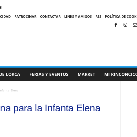
E
ACIDAD
PATROCINAR
CONTACTAR
LINKS Y AMIGOS
RSS
POLÍTICA DE COOKI
DE LORCA
FERIAS Y EVENTOS
MARKET
MI RINCONCIC
Infanta Elena
na para la Infanta Elena