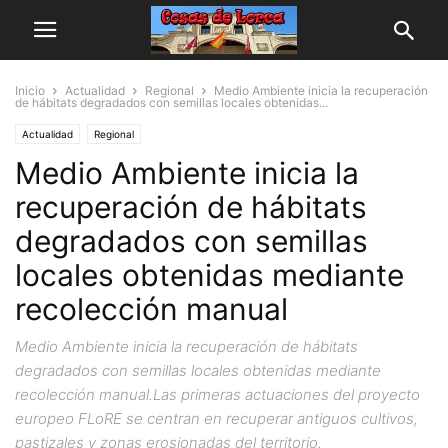
Inicio
Actualidad
Regional
Medio Ambiente inicia la recuperación
de hábitats degradados con semillas locales obtenidas...
Actualidad
Regional
Medio Ambiente inicia la
recuperación de hábitats
degradados con semillas
locales obtenidas mediante
recolección manual
Medio Ambiente inicia la recuperación de hábitats
degradados con semillas locales obtenidas mediante
recolección manual.Las primeras actuaciones del proyecto
europeo FLoRE se centran en recuperar antiguos cultivos,
pastizales y zonas erosionadas del territorio.