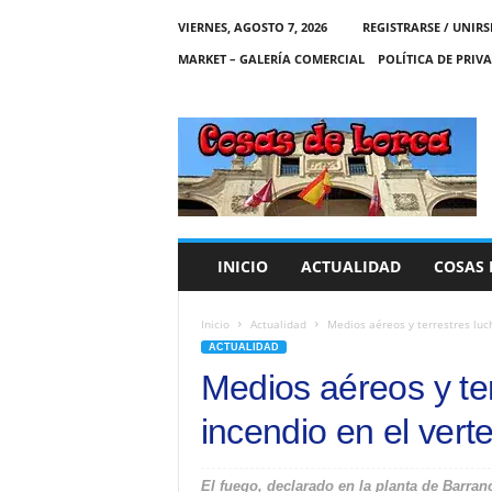
VIERNES, AGOSTO 7, 2026
REGISTRARSE / UNIRS
MARKET – GALERÍA COMERCIAL
POLÍTICA DE PRIV
C
O
S
A
S
D
E
INICIO
ACTUALIDAD
COSAS 
L
O
R
Inicio
Actualidad
Medios aéreos y terrestres luch
C
ACTUALIDAD
A
Medios aéreos y te
incendio en el vert
El fuego, declarado en la planta de Barr