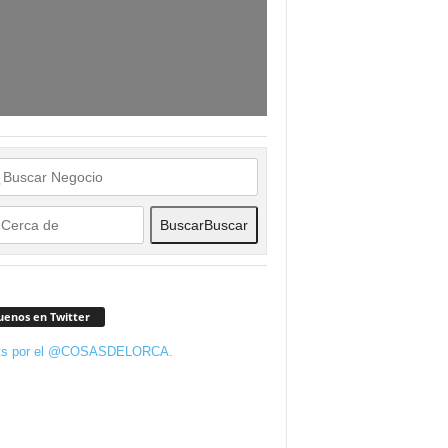
Buscar
Buscar
uenos en Twitter
ts por el @COSASDELORCA.