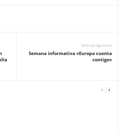
Artículo siguiente
n
Semana informativa «Europa cuenta
plía
contigo»