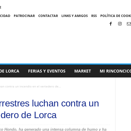
E
ACIDAD
PATROCINAR
CONTACTAR
LINKS Y AMIGOS
RSS
POLÍTICA DE COOKI
DE LORCA
FERIAS Y EVENTOS
MARKET
MI RINCONCIC
an contra un incendio en el vertedero de...
rrestres luchan contra un
edero de Lorca
anco Hondo, ha generado una intensa columna de humo y ha