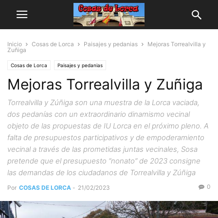
Inicio
Cosas de Lorca
Paisajes y pedanias
Mejoras Torrealvilla y
Zuñiga
Cosas de Lorca
Paisajes y pedanias
Mejoras Torrealvilla y Zuñiga
Torrealvilla y Zúñiga son una muestra de la Lorca vaciada,
dos pedanías con un extraordinario dinamismo vecinal
objeto de las propuestas de IU Lorca en el próximo pleno. A
falta de presupuestos participativos y de empoderamiento
vecinal a través de las prometidas juntas vecinales, Sosa
pretende que el presupuesto “nonato” de 2023 consigne
las demandas de los ciudadanos de Torrealvilla y Zúñiga
0
Por
COSAS DE LORCA
-
21/02/2023