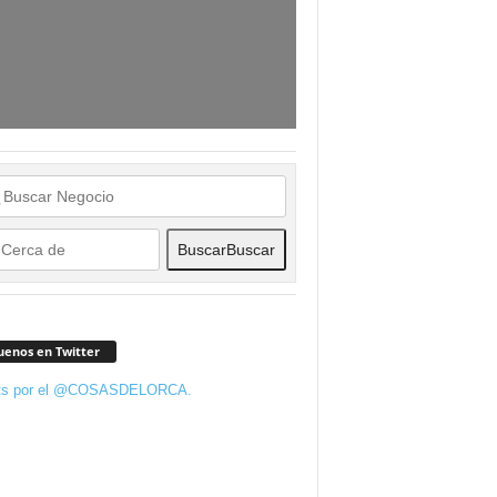
Buscar
Buscar
uenos en Twitter
ts por el @COSASDELORCA.