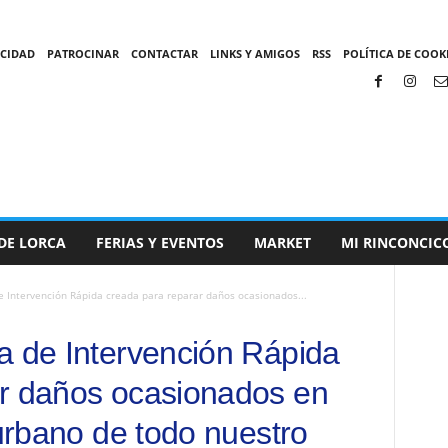
ACIDAD
PATROCINAR
CONTACTAR
LINKS Y AMIGOS
RSS
POLÍTICA DE COOKI
DE LORCA
FERIAS Y EVENTOS
MARKET
MI RINCONCIC
e Intervención Rápida creada para reparar daños ocasionados...
a de Intervención Rápida
ar daños ocasionados en
 urbano de todo nuestro