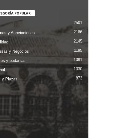
TEGORÍA POPULAR
2501
2186
nas y Asociaciones
2145
lidad
1195
sas y Negocios
1091
jes y pedanias
1030
nal
873
s y Plazas