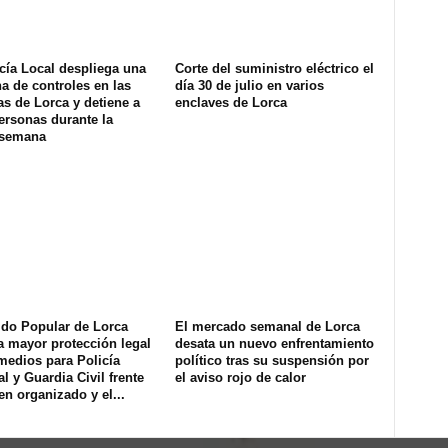
cía Local despliega una
Corte del suministro eléctrico el
na de controles en las
día 30 de julio en varios
s de Lorca y detiene a
enclaves de Lorca
ersonas durante la
 semana
ido Popular de Lorca
El mercado semanal de Lorca
a mayor protección legal
desata un nuevo enfrentamiento
medios para Policía
político tras su suspensión por
l y Guardia Civil frente
el aviso rojo de calor
en organizado y el...