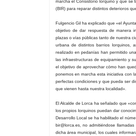
marcha el Consistorio lorquino y que se 
(BIR) para reparar distintos deterioros qu
Fulgencio Gil ha explicado que «el Ayunt
objetivo de dar respuesta de manera i
plazas o vías públicas tanto de nuestra 
urbana de distintos barrios lorquinos,
realizado en pedanías han permitido una
las infraestructuras de equipamiento y su
el objetivo de aprovechar cómo han queda
ponemos en marcha esta iniciativa con l
perfectas condiciones y que pueda ser dis
que vienen hasta nuestra localidad».
El Alcalde de Lorca ha señalado que «con 
los propios lorquinos puedan dar conoci
Desarrollo Local se ha habilitado el núme
bir@lorca.es, no admitiéndose llamadas
dicha área municipal, los cuales informa