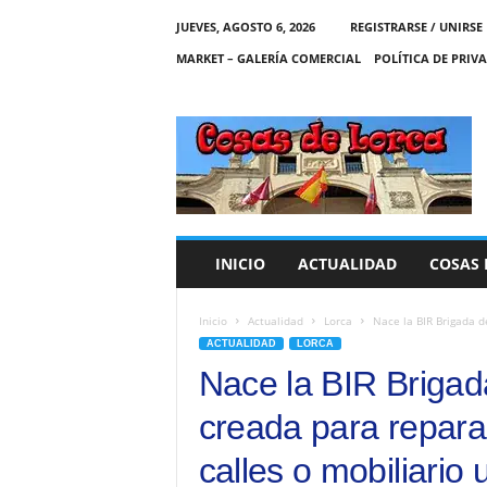
JUEVES, AGOSTO 6, 2026
REGISTRARSE / UNIRSE
MARKET – GALERÍA COMERCIAL
POLÍTICA DE PRIV
C
O
S
A
S
D
E
INICIO
ACTUALIDAD
COSAS 
L
O
R
Inicio
Actualidad
Lorca
Nace la BIR Brigada d
C
ACTUALIDAD
LORCA
A
Nace la BIR Brigad
creada para repar
calles o mobiliario