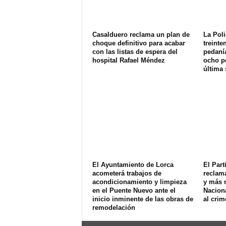
Casalduero reclama un plan de
La Poli
choque definitivo para acabar
treinte
con las listas de espera del
pedanía
hospital Rafael Méndez
ocho p
última
El Ayuntamiento de Lorca
El Part
acometerá trabajos de
reclam
acondicionamiento y limpieza
y más 
en el Puente Nuevo ante el
Naciona
inicio inminente de las obras de
al crim
remodelación