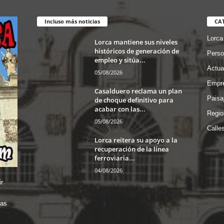
Incluso más noticias
CA
Lorca
Lorca mantiene sus niveles
históricos de generación de
Perso
empleo y sitúa...
Actua
05/08/2026
Empre
Casalduero reclama un plan
Paisa
de choque definitivo para
acabar con las...
Regio
05/08/2026
Calle
Lorca reitera su apoyo a la
recuperación de la línea
ferroviaria...
04/08/2026
r
das