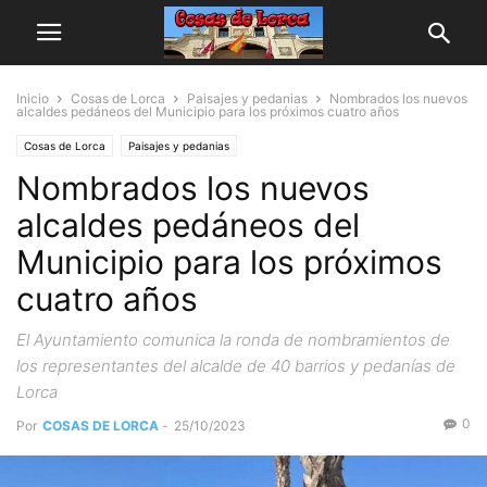
Inicio
Cosas de Lorca
Paisajes y pedanias
Nombrados los nuevos
alcaldes pedáneos del Municipio para los próximos cuatro años
Cosas de Lorca
Paisajes y pedanias
Nombrados los nuevos
alcaldes pedáneos del
Municipio para los próximos
cuatro años
El Ayuntamiento comunica la ronda de nombramientos de
los representantes del alcalde de 40 barrios y pedanías de
Lorca
0
Por
COSAS DE LORCA
-
25/10/2023