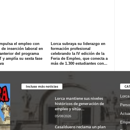
impulsa el empleo con
Lorca subraya su liderazgo en
de inserción laboral en
formación profesional
 anterior del programa
celebrando la IV edición de la
T y amplía su sexta fase
Feria de Empleo, que conecta a
va
más de 1.300 estudiantes con...
Incluso más noticias
CA
Lorca
Lorca mantiene sus niveles
históricos de generación de
Perso
empleo y sitúa...
Actua
05/08/2026
Empre
Casalduero reclama un plan