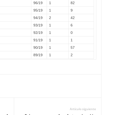
96/19
1
82
95/19
1
9
94/19
2
42
93/19
1
6
92/19
1
0
91/19
1
1
90/19
1
57
89/19
1
2
Artículo siguiente