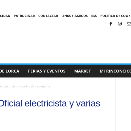
ACIDAD
PATROCINAR
CONTACTAR
LINKS Y AMIGOS
RSS
POLÍTICA DE COOKI
DE LORCA
FERIAS Y EVENTOS
MARKET
MI RINCONCIC
l electricista y varias de la semana
icial electricista y varias