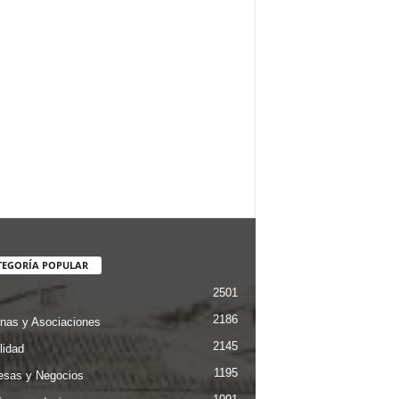
TEGORÍA POPULAR
2501
2186
nas y Asociaciones
2145
lidad
1195
sas y Negocios