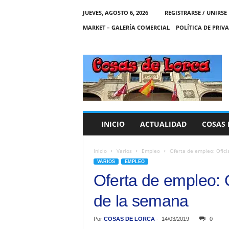
JUEVES, AGOSTO 6, 2026
REGISTRARSE / UNIRSE
MARKET – GALERÍA COMERCIAL
POLÍTICA DE PRIV
C
O
S
A
S
D
E
INICIO
ACTUALIDAD
COSAS 
L
O
R
Inicio
Varios
Empleo
Oferta de empleo: Oficia
C
VARIOS
EMPLEO
A
Oferta de empleo: Of
de la semana
Por
COSAS DE LORCA
-
14/03/2019
0