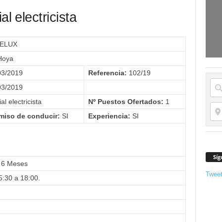
al electricista
ELUX
Hoya
03/2019
Referencia:
102/19
03/2019
ial electricista
Nº Puestos Ofertados:
1
miso de conducir:
SI
Experiencia:
SI
Síg
6 Meses
Twee
5:30 a 18:00.