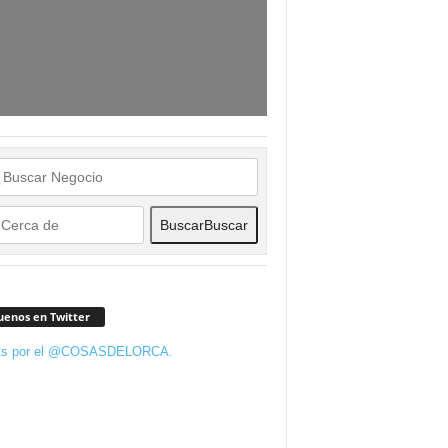
Buscar
Buscar
uenos en Twitter
ts por el @COSASDELORCA.