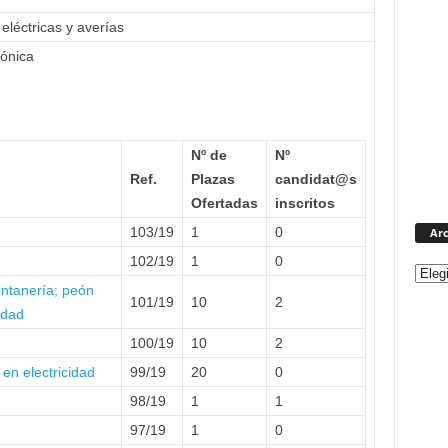
 eléctricas y averías
rónica
Nº de
Nº
Ref.
Plazas
candidat@s
Ofertadas
inscritos
103/19
1
0
Arc
102/19
1
0
ontanería; peón
101/19
10
2
idad
100/19
10
2
ª en electricidad
99/19
20
0
98/19
1
1
97/19
1
0