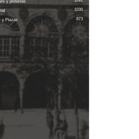
1091
jes y pedanias
1030
nal
873
s y Plazas