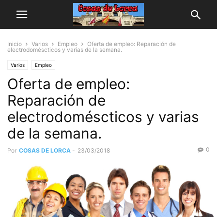
Inicio
Varios
Empleo
Oferta de empleo: Reparación de
electrodoméscticos y varias de la semana.
Varios
Empleo
Oferta de empleo:
Reparación de
electrodoméscticos y varias
de la semana.
0
Por
COSAS DE LORCA
-
23/03/2018