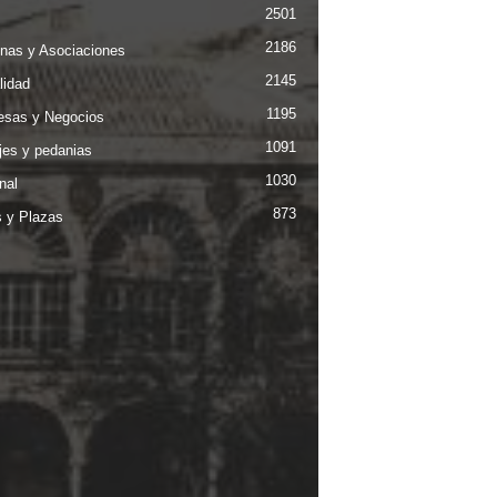
2501
2186
nas y Asociaciones
2145
lidad
1195
sas y Negocios
1091
jes y pedanias
1030
nal
873
s y Plazas