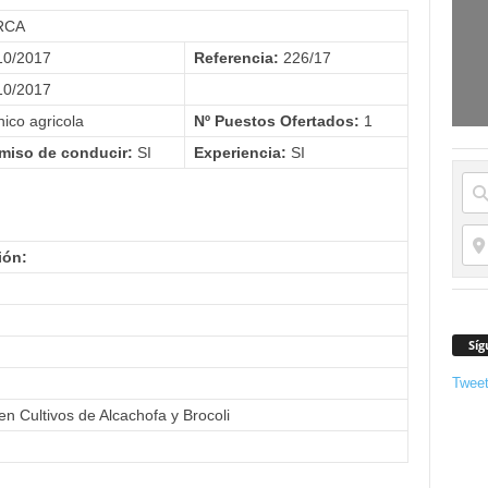
RCA
10/2017
Referencia:
226/17
10/2017
ico agricola
Nº Puestos Ofertados:
1
miso de conducir:
SI
Experiencia:
SI
ón:
.
Síg
Twee
n Cultivos de Alcachofa y Brocoli