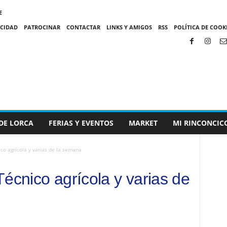
E
ACIDAD
PATROCINAR
CONTACTAR
LINKS Y AMIGOS
RSS
POLÍTICA DE COOKI
DE LORCA
FERIAS Y EVENTOS
MARKET
MI RINCONCIC
co agrícola y varias de la semana
écnico agrícola y varias de