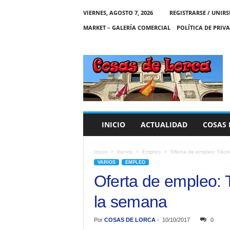
VIERNES, AGOSTO 7, 2026
REGISTRARSE / UNIRS
MARKET – GALERÍA COMERCIAL
POLÍTICA DE PRIV
C
O
S
A
S
D
E
INICIO
ACTUALIDAD
COSAS 
L
O
R
Inicio
Varios
Empleo
Oferta de empleo: Técni
C
VARIOS
EMPLEO
A
Oferta de empleo: T
la semana
Por
COSAS DE LORCA
-
10/10/2017
0