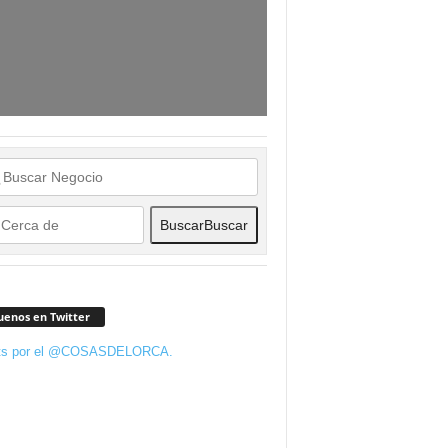
Buscar
Buscar
uenos en Twitter
ts por el @COSASDELORCA.