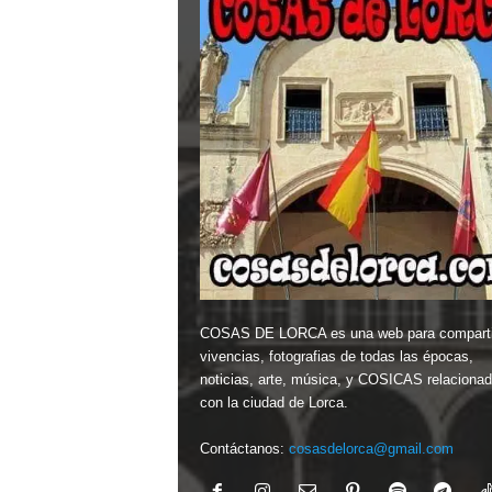
COSAS DE LORCA es una web para comparti
vivencias, fotografias de todas las épocas,
noticias, arte, música, y COSICAS relaciona
con la ciudad de Lorca.
Contáctanos:
cosasdelorca@gmail.com