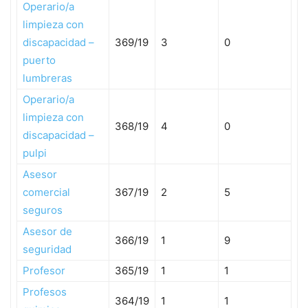
Operario/a
limpieza con
discapacidad –
369/19
3
0
puerto
lumbreras
Operario/a
limpieza con
368/19
4
0
discapacidad –
pulpi
Asesor
comercial
367/19
2
5
seguros
Asesor de
366/19
1
9
seguridad
Profesor
365/19
1
1
Profesos
364/19
1
1