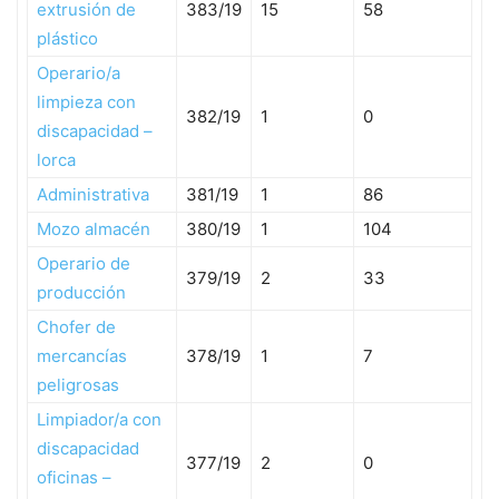
extrusión de
383/19
15
58
plástico
Operario/a
limpieza con
382/19
1
0
discapacidad –
lorca
Administrativa
381/19
1
86
Mozo almacén
380/19
1
104
Operario de
379/19
2
33
producción
Chofer de
mercancías
378/19
1
7
peligrosas
Limpiador/a con
discapacidad
377/19
2
0
oficinas –