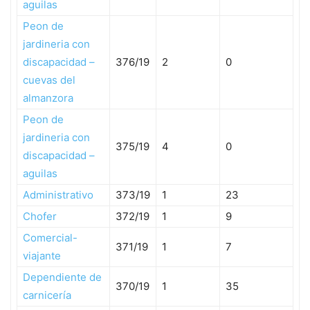
aguilas
Peon de
jardineria con
discapacidad –
376/19
2
0
cuevas del
almanzora
Peon de
jardineria con
375/19
4
0
discapacidad –
aguilas
Administrativo
373/19
1
23
Chofer
372/19
1
9
Comercial-
371/19
1
7
viajante
Dependiente de
370/19
1
35
carnicería