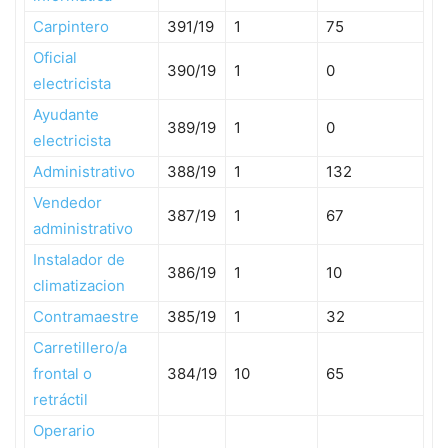
Carpintero
391/19
1
75
Oficial
390/19
1
0
electricista
Ayudante
389/19
1
0
electricista
Administrativo
388/19
1
132
Vendedor
387/19
1
67
administrativo
Instalador de
386/19
1
10
climatizacion
Contramaestre
385/19
1
32
Carretillero/a
frontal o
384/19
10
65
retráctil
Operario