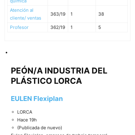
quimica
Atención al
363/19
1
38
cliente/ ventas
Profesor
362/19
1
5
PEÓN/A INDUSTRIA DEL
PLÁSTICO LORCA
EULEN Flexiplan
LORCA
Hace 19h
(Publicada de nuevo)