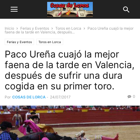
Inicio
Ferias y Eventos
Toros en Lorca
Paco Ureña cuajó la mejor
faena de la tarde en Valencia, después...
Ferias y Eventos
Toros en Lorca
Paco Ureña cuajó la mejor
faena de la tarde en Valencia,
después de sufrir una dura
cogida en su primer toro.
0
Por
COSAS DE LORCA
-
24/07/2017