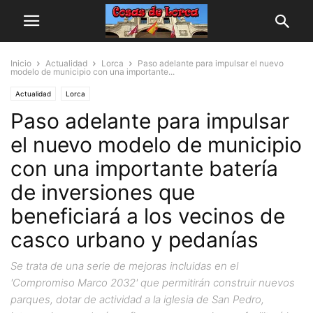
Inicio
Actualidad
Lorca
Paso adelante para impulsar el nuevo
modelo de municipio con una importante...
Actualidad
Lorca
Paso adelante para impulsar
el nuevo modelo de municipio
con una importante batería
de inversiones que
beneficiará a los vecinos de
casco urbano y pedanías
Se trata de una serie de mejoras incluidas en el
'Compromiso Marco 2032' que permitirán construir nuevos
parques, dotar de actividad a la iglesia de San Pedro,