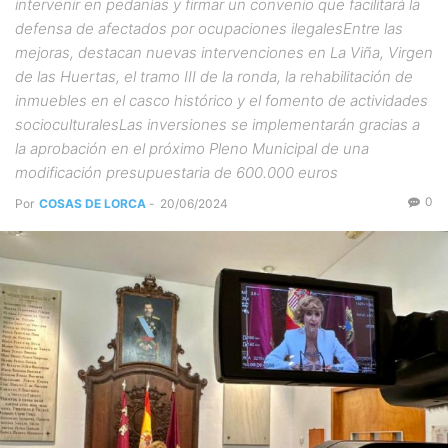
intervenir en pedanías y firmar un convenio que facilitará la
defensa de afectados por ocupaciones ilegalesEntre las
mejoras, destacan nuevas intervenciones en La Viña, Virgen
de las Huertas, el tramo III de la ronda, la rehabilitación de
inmuebles en el casco histórico y el fomento de actividades
socioculturalesLas inversiones se implementarán gracias a
la aprobación en el próximo Pleno Municipal de una
modificación presupuestaria de 600.000 euros
0
Por
COSAS DE LORCA
-
20/06/2024