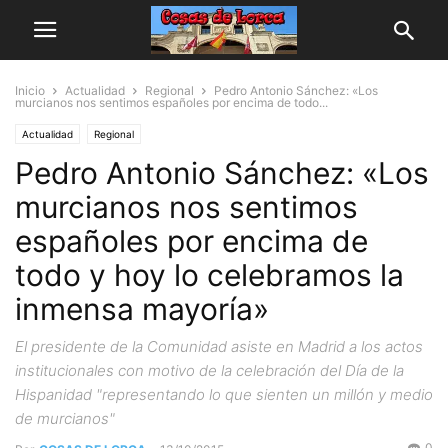
Inicio
Actualidad
Regional
Pedro Antonio Sánchez: «Los
murcianos nos sentimos españoles por encima de todo...
Actualidad
Regional
Pedro Antonio Sánchez: «Los
murcianos nos sentimos
españoles por encima de
todo y hoy lo celebramos la
inmensa mayoría»
El presidente de la Comunidad asiste en Madrid a los actos
institucionales con motivo de la celebración del Día de la
Hispanidad "representando lo que sienten un millón y medio
de murcianos"
0