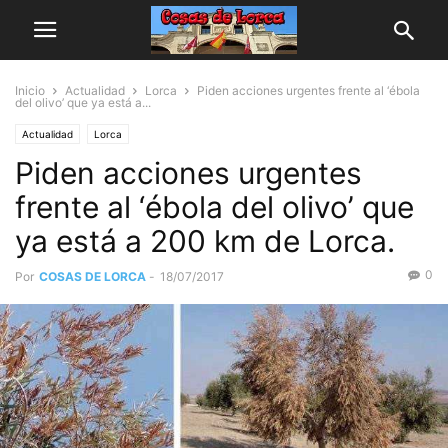
Inicio
Actualidad
Lorca
Piden acciones urgentes frente al ‘ébola
del olivo’ que ya está a...
Actualidad
Lorca
Piden acciones urgentes
frente al ‘ébola del olivo’ que
ya está a 200 km de Lorca.
0
Por
COSAS DE LORCA
-
18/07/2017