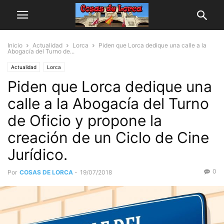
Inicio
Actualidad
Lorca
Piden que Lorca dedique una calle a la
Abogacía del Turno de...
Actualidad
Lorca
Piden que Lorca dedique una
calle a la Abogacía del Turno
de Oficio y propone la
creación de un Ciclo de Cine
Jurídico.
0
Por
COSAS DE LORCA
-
19/07/2018