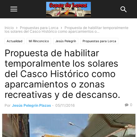
Inicio
Propuestas para Lorca
Propuesta de habilitar temporalmente
los solares del Casco Histórico como aparcamientos o...
Actualidad
Mi Rinconcico
Jesús Pelegrín
Propuestas para Lorca
Propuesta de habilitar
temporalmente los solares
del Casco Histórico como
aparcamientos o zonas
recreativas y de descanso.
0
Por
Jesús Pelegrín Plazas
-
05/11/2016