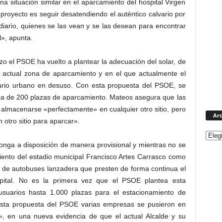
una situación similar en el aparcamiento del hospital Virgen
proyecto es seguir desatendiendo el auténtico calvario por
diario, quienes se las vean y se las desean para encontrar
l», apunta.
zo el PSOE ha vuelto a plantear la adecuación del solar, de
la actual zona de aparcamiento y en el que actualmente el
ario urbano en desuso. Con esta propuesta del PSOE, se
rca de 200 plazas de aparcamiento. Mateos asegura que las
almacenarse «perfectamente» en cualquier otro sitio, pero
Arc
 otro sitio para aparcar».
nga a disposición de manera provisional y mientras no se
miento del estadio municipal Francisco Artes Carrasco como
e de autobuses lanzadera que presten de forma continua el
spital. No es la primera vez que el PSOE plantea esta
 usuarios hasta 1.000 plazas para el estacionamiento de
 esta propuesta del PSOE varias empresas se pusieron en
o», en una nueva evidencia de que el actual Alcalde y su