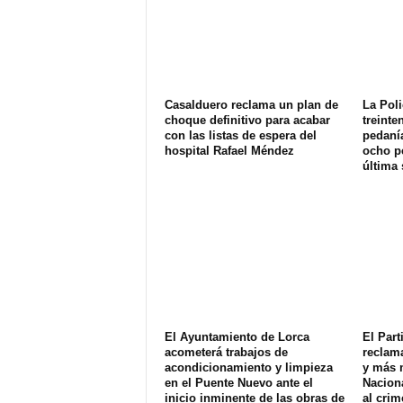
Casalduero reclama un plan de
La Poli
choque definitivo para acabar
treinte
con las listas de espera del
pedanía
hospital Rafael Méndez
ocho p
última
El Ayuntamiento de Lorca
El Part
acometerá trabajos de
reclam
acondicionamiento y limpieza
y más 
en el Puente Nuevo ante el
Naciona
inicio inminente de las obras de
al crim