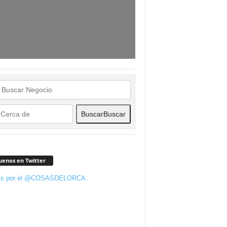
Buscar
Buscar
uenos en Twitter
ts por el @COSASDELORCA.