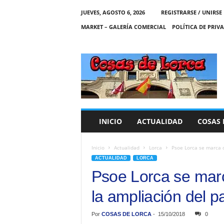
JUEVES, AGOSTO 6, 2026
REGISTRARSE / UNIRSE
MARKET – GALERÍA COMERCIAL
POLÍTICA DE PRIV
C
O
S
A
S
D
E
INICIO
ACTUALIDAD
COSAS 
L
O
R
Inicio
Actualidad
Lorca
Psoe Lorca se marca c
C
ACTUALIDAD
LORCA
A
Psoe Lorca se marc
la ampliación del pa
Por
COSAS DE LORCA
-
15/10/2018
0