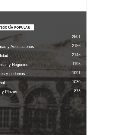
TEGORÍA POPULAR
2501
2186
nas y Asociaciones
2145
lidad
1195
sas y Negocios
1091
jes y pedanias
1030
nal
873
s y Plazas