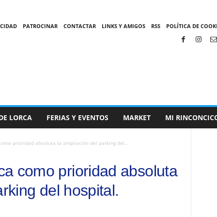
ACIDAD
PATROCINAR
CONTACTAR
LINKS Y AMIGOS
RSS
POLÍTICA DE COOKI
DE LORCA
FERIAS Y EVENTOS
MARKET
MI RINCONCIC
omo prioridad absoluta la ampliación del parking del...
a como prioridad absoluta
rking del hospital.