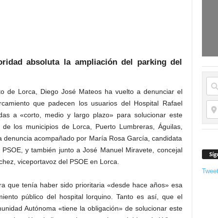
idad absoluta la ampliación del parking del
o de Lorca, Diego José Mateos ha vuelto a denunciar el
rcamiento que padecen los usuarios del Hospital Rafael
s a «corto, medio y largo plazo» para solucionar este
s de los municipios de Lorca, Puerto Lumbreras, Águilas,
sta denuncia acompañado por María Rosa García, candidata
l PSOE, y también junto a José Manuel Miravete, concejal
Síg
ánchez, viceportavoz del PSOE en Lorca.
Twee
a que tenía haber sido prioritaria «desde hace años» esa
ento público del hospital lorquino. Tanto es así, que el
unidad Autónoma «tiene la obligación» de solucionar este