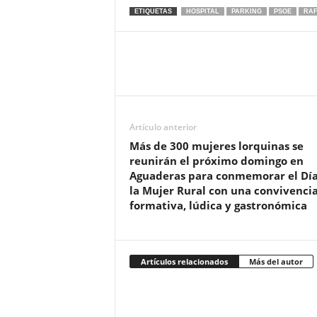
ETIQUETAS
HOSPITAL
PARKING
PSOE
RAF
Artículo anterior
Más de 300 mujeres lorquinas se
reunirán el próximo domingo en
Aguaderas para conmemorar el Día
la Mujer Rural con una convivenci
formativa, lúdica y gastronómica
Artículos relacionados
Más del autor