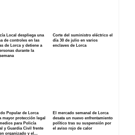
cía Local despliega una
Corte del suministro eléctrico el
na de controles en las
día 30 de julio en varios
s de Lorca y detiene a
enclaves de Lorca
ersonas durante la
 semana
ido Popular de Lorca
El mercado semanal de Lorca
a mayor protección legal
desata un nuevo enfrentamiento
medios para Policía
político tras su suspensión por
l y Guardia Civil frente
el aviso rojo de calor
en organizado y el...