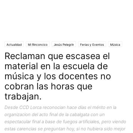
Actualidad
Mi Rinconcico
Jesús Pelegrín
Ferias y Eventos
Música
Reclaman que escasea el
Cosas de Lorca
Personas y Asociaciones
Propuestas para Lorca
material en la escuela de
música y los docentes no
cobran las horas que
trabajan.
Desde CCD Lorca reconocian hace días el mérito en la
organizacion del acto final de la cabalgata con un
espectacular final a base de fuegos artificiales, pero viendo
estas carencias se preguntan hoy, si no hubiera sido mejor