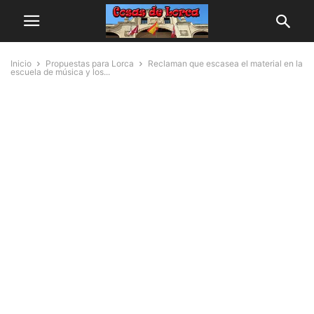
Inicio
Propuestas para Lorca
Reclaman que escasea el material en la
escuela de música y los...