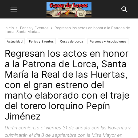
Inicio
Ferias y Eventos
Regresan los actos en honor a la Patrona de
Lorca, Santa María...
Actualidad
Ferias y Eventos
Cosas de Lorca
Personas y Asociaciones
Regresan los actos en honor
a la Patrona de Lorca, Santa
María la Real de las Huertas,
con el gran estreno del
manto elaborado con el traje
del torero lorquino Pepín
Jiménez
Darán comienzo el viernes 31 de agosto con las Novenas y
culminarán el día 8 de septiembre con la Misa Mayor en