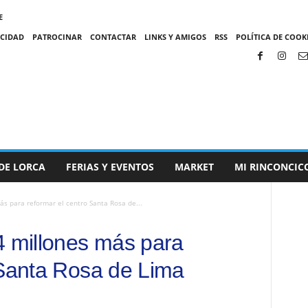
E
ACIDAD
PATROCINAR
CONTACTAR
LINKS Y AMIGOS
RSS
POLÍTICA DE COOKI
DE LORCA
FERIAS Y EVENTOS
MARKET
MI RINCONCIC
ás para reformar el centro Santa Rosa de...
4 millones más para
 Santa Rosa de Lima