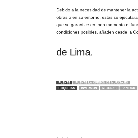
Debido a la necesidad de mantener la acti
obras o en su entorno, éstas se ejecutar
que se garantice en todo momento el func
condiciones posibles, añaden desde la C
de Lima.
FUENTE
FUENTE LA OPINION DE MURCIA.ES
ETIQUETAS
INVERSION
MEJORAS
SANIDAD