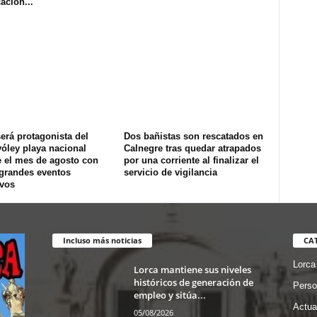
ación...
erá protagonista del
Dos bañistas son rescatados en
óley playa nacional
Calnegre tras quedar atrapados
e el mes de agosto con
por una corriente al finalizar el
 grandes eventos
servicio de vigilancia
ivos
Incluso más noticias
CA
Lorca
Lorca mantiene sus niveles
históricos de generación de
Perso
empleo y sitúa...
Actua
05/08/2026