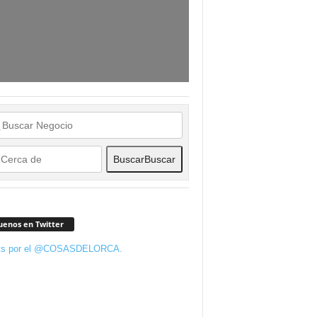
Buscar
Buscar
uenos en Twitter
ts por el @COSASDELORCA.