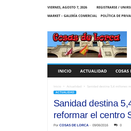
VIERNES, AGOSTO 7, 2026
REGISTRARSE / UNIRS
MARKET – GALERÍA COMERCIAL
POLÍTICA DE PRIV
C
O
S
A
S
D
E
INICIO
ACTUALIDAD
COSAS 
L
O
R
Inicio
Actualidad
Sanidad destina 5,4 millones m
C
ACTUALIDAD
A
Sanidad destina 5,
reformar el centro
Por
COSAS DE LORCA
-
09/06/2016
0