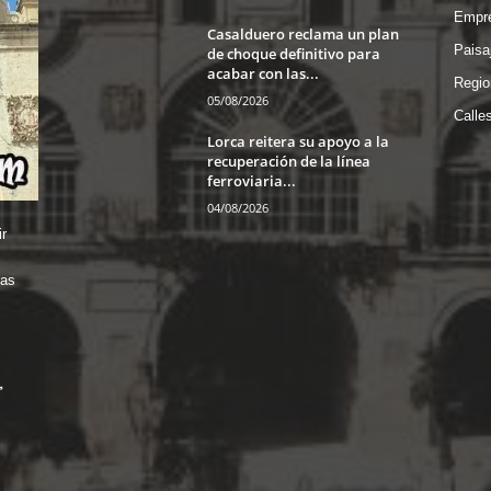
Empre
Casalduero reclama un plan
Paisa
de choque definitivo para
acabar con las...
Regio
05/08/2026
Calle
Lorca reitera su apoyo a la
recuperación de la línea
ferroviaria...
04/08/2026
r
das