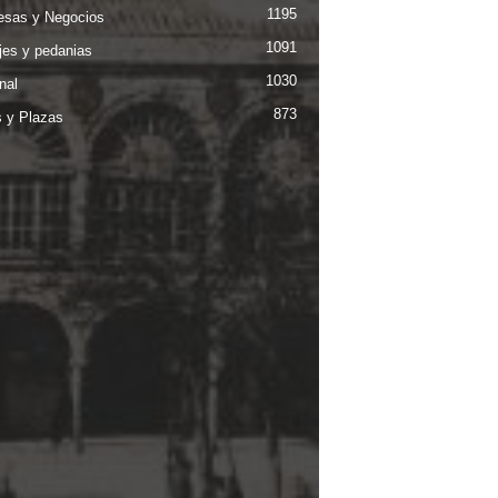
1195
sas y Negocios
1091
jes y pedanias
1030
nal
873
s y Plazas