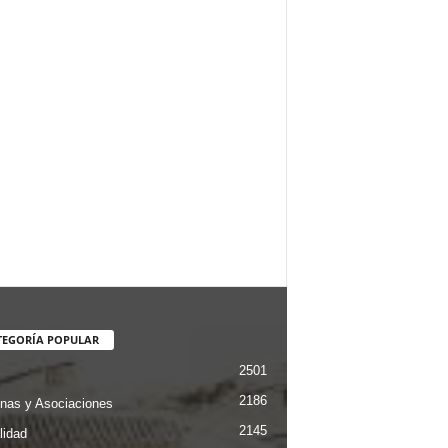
TEGORÍA POPULAR
2501
2186
nas y Asociaciones
2145
lidad