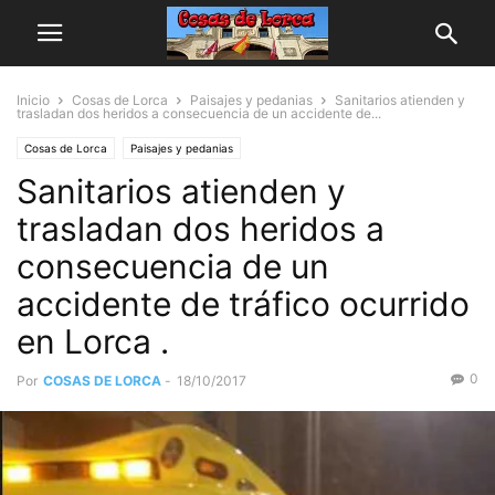
Inicio
Cosas de Lorca
Paisajes y pedanias
Sanitarios atienden y
trasladan dos heridos a consecuencia de un accidente de...
Cosas de Lorca
Paisajes y pedanias
Sanitarios atienden y
trasladan dos heridos a
consecuencia de un
accidente de tráfico ocurrido
en Lorca .
0
Por
COSAS DE LORCA
-
18/10/2017