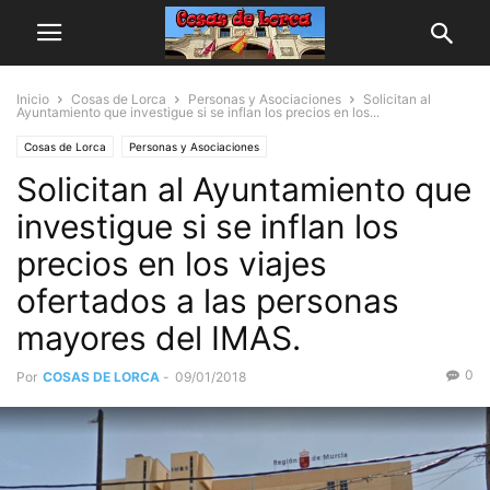
Inicio
Cosas de Lorca
Personas y Asociaciones
Solicitan al
Ayuntamiento que investigue si se inflan los precios en los...
Cosas de Lorca
Personas y Asociaciones
Solicitan al Ayuntamiento que
investigue si se inflan los
precios en los viajes
ofertados a las personas
mayores del IMAS.
0
Por
COSAS DE LORCA
-
09/01/2018