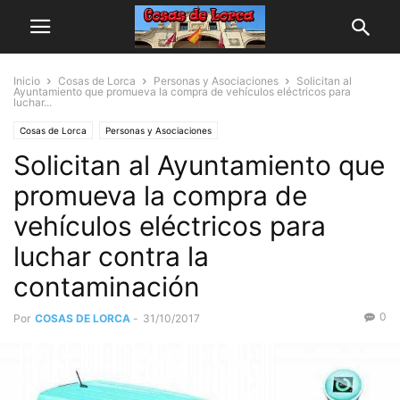
Inicio
Cosas de Lorca
Personas y Asociaciones
Solicitan al
Ayuntamiento que promueva la compra de vehículos eléctricos para
luchar...
Cosas de Lorca
Personas y Asociaciones
Solicitan al Ayuntamiento que
promueva la compra de
vehículos eléctricos para
luchar contra la
contaminación
0
Por
COSAS DE LORCA
-
31/10/2017