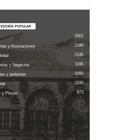
TEGORÍA POPULAR
2501
2186
nas y Asociaciones
2145
lidad
1195
sas y Negocios
1091
jes y pedanias
1030
nal
873
s y Plazas