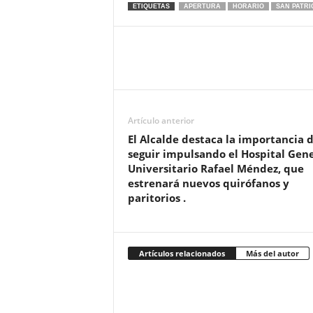
ETIQUETAS
APERTURA
HORARIO
SAN PATRI
Artículo anterior
El Alcalde destaca la importancia 
seguir impulsando el Hospital Gen
Universitario Rafael Méndez, que
estrenará nuevos quirófanos y
paritorios .
Artículos relacionados
Más del autor