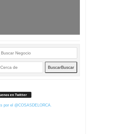
Buscar
Buscar
uenos en Twitter
ts por el @COSASDELORCA.