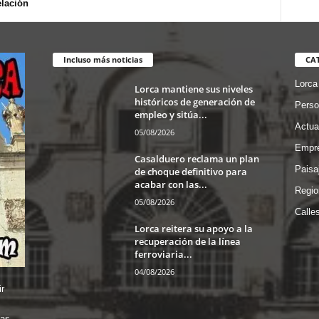
lación
Incluso más noticias
CA
Lorca
Lorca mantiene sus niveles
históricos de generación de
Perso
empleo y sitúa...
Actua
05/08/2026
Empre
Casalduero reclama un plan
Paisa
de choque definitivo para
acabar con las...
Regio
05/08/2026
Calle
Lorca reitera su apoyo a la
recuperación de la línea
ferroviaria...
04/08/2026
r
das