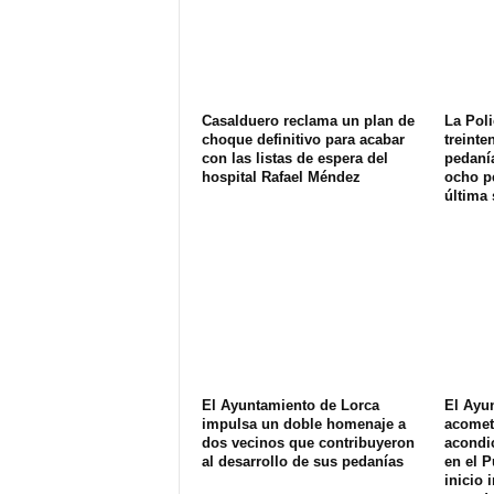
Casalduero reclama un plan de
La Poli
choque definitivo para acabar
treinte
con las listas de espera del
pedanía
hospital Rafael Méndez
ocho p
última
El Ayuntamiento de Lorca
El Ayu
impulsa un doble homenaje a
acomet
dos vecinos que contribuyeron
acondi
al desarrollo de sus pedanías
en el P
inicio 