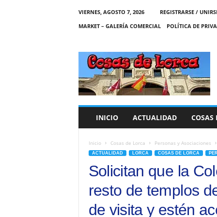
VIERNES, AGOSTO 7, 2026
REGISTRARSE / UNIRS
MARKET – GALERÍA COMERCIAL
POLÍTICA DE PRIV
C
O
S
A
S
D
E
INICIO
ACTUALIDAD
COSAS 
L
O
R
Inicio
Cosas de Lorca
Personas y Asociaciones
C
ACTUALIDAD
LORCA
COSAS DE LORCA
PE
A
Solicitan que la Col
resto de templos de
de visita y estén a