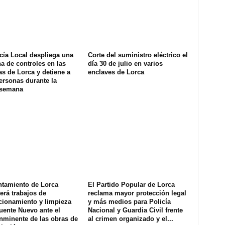
cía Local despliega una
Corte del suministro eléctrico el
na de controles en las
día 30 de julio en varios
s de Lorca y detiene a
enclaves de Lorca
ersonas durante la
 semana
ntamiento de Lorca
El Partido Popular de Lorca
erá trabajos de
reclama mayor protección legal
cionamiento y limpieza
y más medios para Policía
uente Nuevo ante el
Nacional y Guardia Civil frente
inminente de las obras de
al crimen organizado y el...