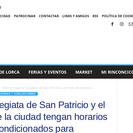
E
ACIDAD
PATROCINAR
CONTACTAR
LINKS Y AMIGOS
RSS
POLÍTICA DE COOKI
DE LORCA
FERIAS Y EVENTOS
MARKET
MI RINCONCIC
Solicitan que la Colegiata de San Patricio y el resto de templos...
RSONAS Y ASOCIACIONES
egiata de San Patricio y el
 la ciudad tengan horarios
condicionados para