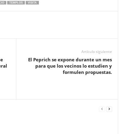
CIO
TEMPLOS
VISITA
Artículo siguiente
de
El Peprich se expone durante un mes
eral
para que los vecinos lo estudien y
formulen propuestas.