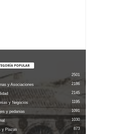
TEGORÍA POPULAR
2501
2186
nas y Asociaciones
2145
lidad
1195
sas y Negocios
1091
jes y pedanias
1030
nal
873
s y Plazas