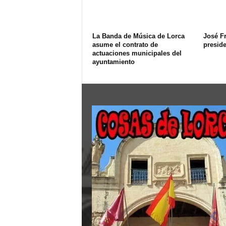
La Banda de Música de Lorca
José F
asume el contrato de
presid
actuaciones municipales del
ayuntamiento