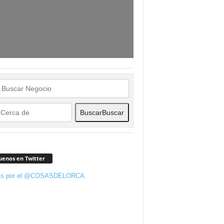
Buscar
Buscar
uenos en Twitter
ts por el @COSASDELORCA.