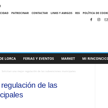
E
ACIDAD
PATROCINAR
CONTACTAR
LINKS Y AMIGOS
RSS
POLÍTICA DE COOKI
DE LORCA
FERIAS Y EVENTOS
MARKET
MI RINCONCIC
Solicitan una mejor regulación de las subvenciones municipales
 regulación de las
cipales