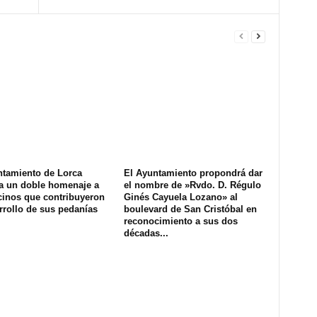
ntamiento de Lorca
El Ayuntamiento propondrá dar
a un doble homenaje a
el nombre de »Rvdo. D. Régulo
cinos que contribuyeron
Ginés Cayuela Lozano» al
rrollo de sus pedanías
boulevard de San Cristóbal en
reconocimiento a sus dos
décadas...