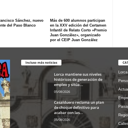
rancisco Sánchez, nuevo
Más de 600 alumnos participan
ente del Paso Blanco
en la XXV edición del Certamen
Infantil de Relato Corto »Premio
Juan González», organizado
por el CEIP Juan González
Incluso más noticias
CA
Lorca
Lorca mantiene sus niveles
históricos de generación de
Perso
empleo y sitúa...
Actua
05/08/2026
Empre
Casalduero reclama un plan
Paisa
de choque definitivo para
acabar con las...
Regio
05/08/2026
Calle