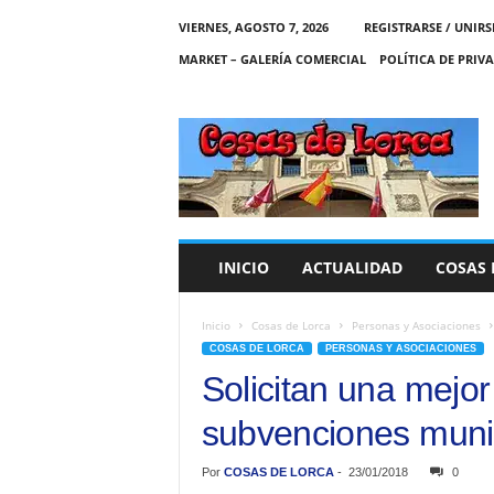
VIERNES, AGOSTO 7, 2026
REGISTRARSE / UNIRS
MARKET – GALERÍA COMERCIAL
POLÍTICA DE PRIV
C
O
S
A
S
D
E
INICIO
ACTUALIDAD
COSAS 
L
O
R
Inicio
Cosas de Lorca
Personas y Asociaciones
C
COSAS DE LORCA
PERSONAS Y ASOCIACIONES
A
Solicitan una mejor
subvenciones muni
Por
COSAS DE LORCA
-
23/01/2018
0