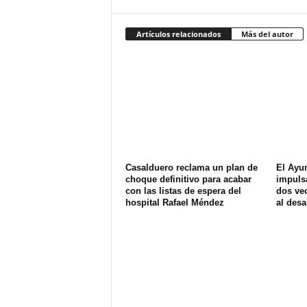
Artículos relacionados
Más del autor
Casalduero reclama un plan de
El Ayu
choque definitivo para acabar
impuls
con las listas de espera del
dos ve
hospital Rafael Méndez
al desa