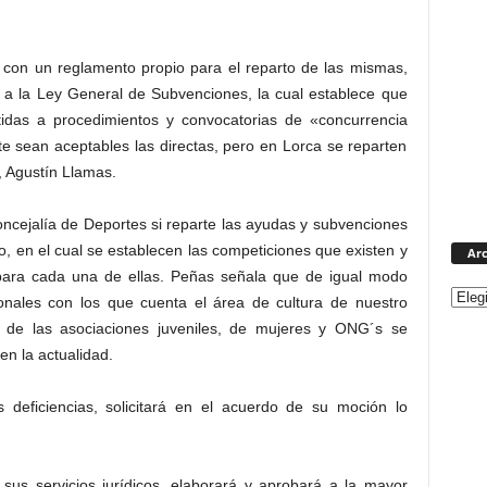
 con un reglamento propio para el reparto de las mismas,
 a la Ley General de Subvenciones, la cual establece que
idas a procedimientos y convocatorias de «concurrencia
e sean aceptables las directas, pero en Lorca se reparten
a, Agustín Llamas.
oncejalía de Deportes si reparte las ayudas y subvenciones
 en el cual se establecen las competiciones que existen y
Arc
para cada una de ellas. Peñas señala que de igual modo
ionales con los que cuenta el área de cultura de nuestro
 de las asociaciones juveniles, de mujeres y ONG´s se
n la actualidad.
s deficiencias, solicitará en el acuerdo de su moción lo
sus servicios jurídicos, elaborará y aprobará a la mayor