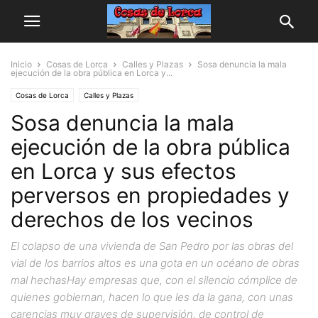
Inicio
Cosas de Lorca
Calles y Plazas
Sosa denuncia la mala
ejecución de la obra pública en Lorca y...
Cosas de Lorca
Calles y Plazas
Sosa denuncia la mala
ejecución de la obra pública
en Lorca y sus efectos
perversos en propiedades y
derechos de los vecinos
El colapso de una vivienda de San Pedro por las obras del
vial de los barrios altos es una gota en un océano de obras
mal hechasHay empresas que, con el silencio cómplice de
quienes gobiernan, hacen lo que les da la gana, con unas
carencias muy graves de supervisión, de control de