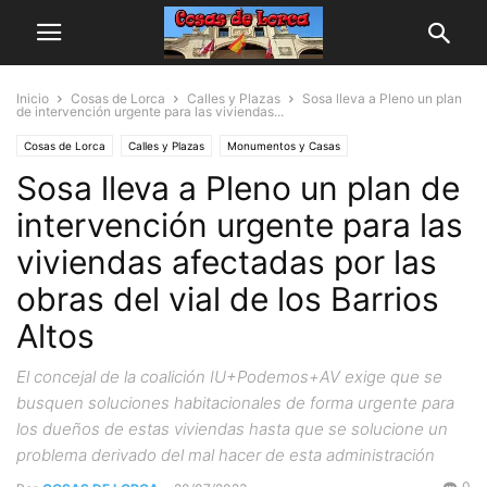
Inicio
Cosas de Lorca
Calles y Plazas
Sosa lleva a Pleno un plan
de intervención urgente para las viviendas...
Cosas de Lorca
Calles y Plazas
Monumentos y Casas
Sosa lleva a Pleno un plan de
intervención urgente para las
viviendas afectadas por las
obras del vial de los Barrios
Altos
El concejal de la coalición IU+Podemos+AV exige que se
busquen soluciones habitacionales de forma urgente para
los dueños de estas viviendas hasta que se solucione un
problema derivado del mal hacer de esta administración
0