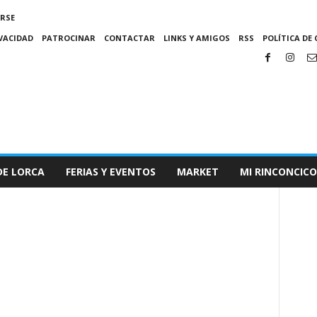
IRSE
IVACIDAD
PATROCINAR
CONTACTAR
LINKS Y AMIGOS
RSS
POLÍTICA DE 
DE LORCA
FERIAS Y EVENTOS
MARKET
MI RINCONCICO