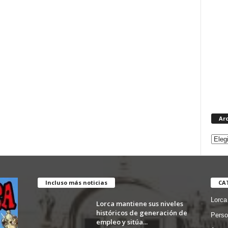
Ar
Incluso más noticias
CA
Lorca
Lorca mantiene sus niveles
históricos de generación de
Perso
empleo y sitúa...