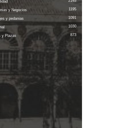
2145
lidad
1195
sas y Negocios
1091
jes y pedanias
1030
nal
873
s y Plazas