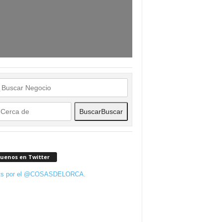
Buscar
Buscar
guenos en Twitter
ts por el @COSASDELORCA.