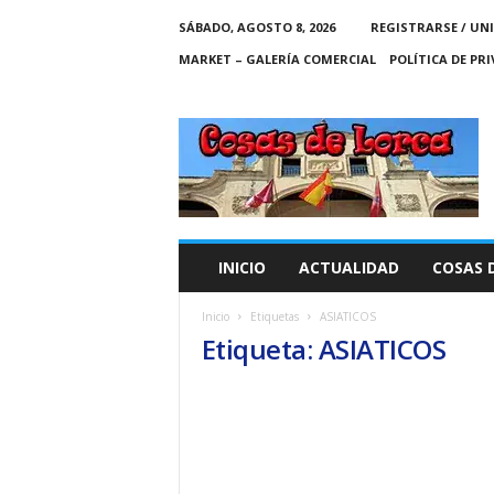
SÁBADO, AGOSTO 8, 2026
REGISTRARSE / UN
MARKET – GALERÍA COMERCIAL
POLÍTICA DE PR
C
O
S
A
S
D
E
INICIO
ACTUALIDAD
COSAS 
L
O
Inicio
Etiquetas
ASIATICOS
R
Etiqueta: ASIATICOS
C
A