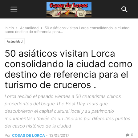
Inicio
Actualidad
50 asiáticos visitan Lorca consolidando la ciudad
como destino de referencia para...
Actualidad
50 asiáticos visitan Lorca
consolidando la ciudad como
destino de referencia para el
turismo de cruceros .
Lorca recibió el pasado viernes a 50 cruceristas chinos
procedentes del buque The Best Day Tours que
descubrieron el capital cultural local y su patrimonio
monumental a través de un itinerario por diferentes puntos
del casco histórico de la ciudad
0
Por
COSAS DE LORCA
-
13/05/2017