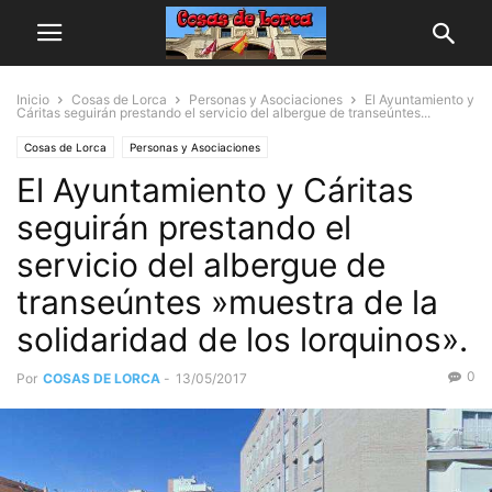
Inicio
Cosas de Lorca
Personas y Asociaciones
El Ayuntamiento y
Cáritas seguirán prestando el servicio del albergue de transeúntes...
Cosas de Lorca
Personas y Asociaciones
El Ayuntamiento y Cáritas
seguirán prestando el
servicio del albergue de
transeúntes »muestra de la
solidaridad de los lorquinos».
0
Por
COSAS DE LORCA
-
13/05/2017