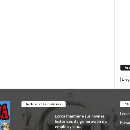
Ar
Incluso más noticias
CA
Lorca
Lorca mantiene sus niveles
históricos de generación de
Perso
empleo y sitúa...