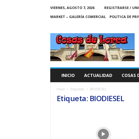
VIERNES, AGOSTO 7, 2026
REGISTRARSE / UN
MARKET – GALERÍA COMERCIAL
POLÍTICA DE PR
C
O
S
A
S
D
E
INICIO
ACTUALIDAD
COSAS 
L
O
Inicio
Etiquetas
BIODIESEL
R
Etiqueta: BIODIESEL
C
A