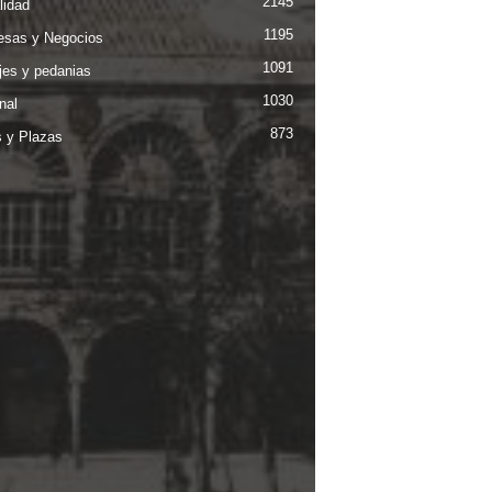
2145
lidad
1195
sas y Negocios
1091
jes y pedanias
1030
nal
873
s y Plazas