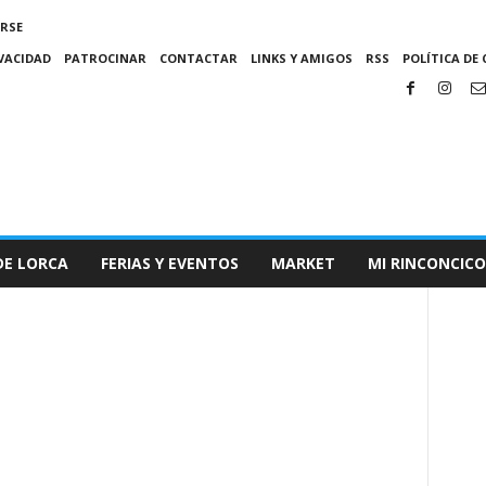
IRSE
IVACIDAD
PATROCINAR
CONTACTAR
LINKS Y AMIGOS
RSS
POLÍTICA DE 
DE LORCA
FERIAS Y EVENTOS
MARKET
MI RINCONCICO