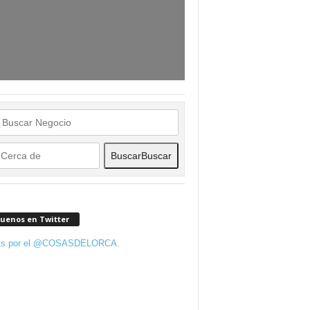
Buscar
Buscar
guenos en Twitter
ts por el @COSASDELORCA.