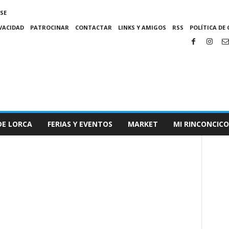
SE
IVACIDAD
PATROCINAR
CONTACTAR
LINKS Y AMIGOS
RSS
POLÍTICA DE 
DE LORCA
FERIAS Y EVENTOS
MARKET
MI RINCONCICO