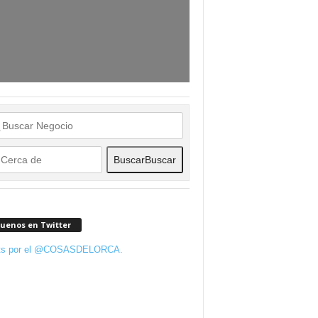
Buscar
Buscar
guenos en Twitter
ts por el @COSASDELORCA.