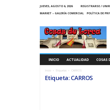
JUEVES, AGOSTO 6, 2026
REGISTRARSE / UNIR
MARKET – GALERÍA COMERCIAL
POLÍTICA DE PR
C
O
S
A
S
D
E
INICIO
ACTUALIDAD
COSAS 
L
O
Inicio
Etiquetas
CARROS
R
Etiqueta: CARROS
C
A