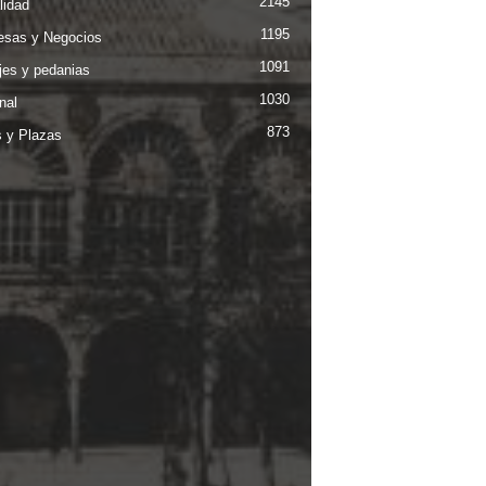
2145
lidad
1195
sas y Negocios
1091
jes y pedanias
1030
nal
873
s y Plazas