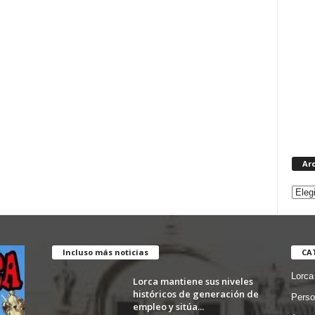
Ar
Incluso más noticias
CA
Lorca
Lorca mantiene sus niveles
históricos de generación de
Perso
empleo y sitúa...