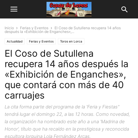
Inicio
Ferias y Eventos
El Coso de Sutullena recupera 14 años
después la «Exhibición de Enganches»,...
Actualidad
Ferias y Eventos
Toros en Lorca
El Coso de Sutullena
recupera 14 años después la
«Exhibición de Enganches»,
que contará con más de 40
carruajes
La cita forma parte del programa de la 'Feria y Fiestas"
tendrá lugar el domingo 22, a las 12 horas. Como novedad,
la organización ha nombrado este año a una 'Madrina de
Honor', título que ha recaído en la prestigiosa y reconocida
escultora lorquina Lola Fernández Arcas.