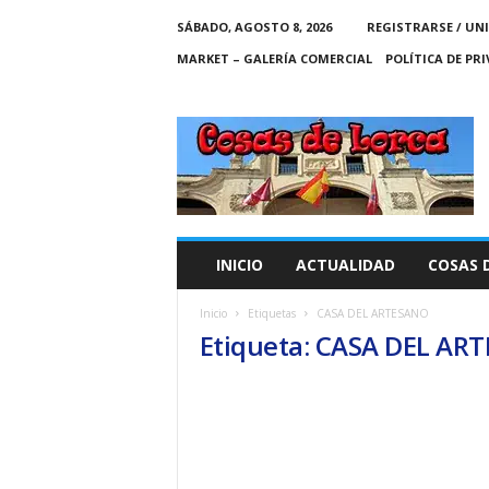
SÁBADO, AGOSTO 8, 2026
REGISTRARSE / UN
MARKET – GALERÍA COMERCIAL
POLÍTICA DE PR
C
O
S
A
S
D
E
INICIO
ACTUALIDAD
COSAS 
L
O
Inicio
Etiquetas
CASA DEL ARTESANO
R
Etiqueta: CASA DEL AR
C
A