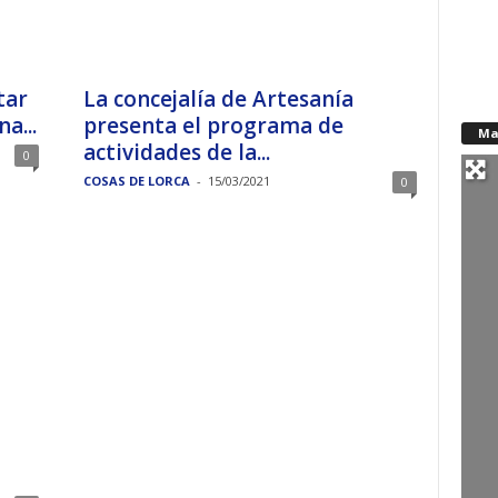
tar
La concejalía de Artesanía
a...
presenta el programa de
Ma
actividades de la...
0
COSAS DE LORCA
-
15/03/2021
0