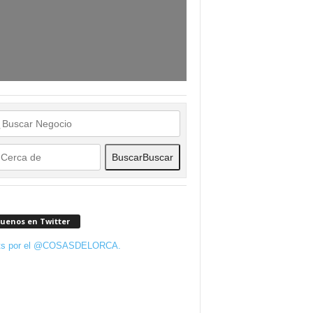
Buscar
Buscar
guenos en Twitter
ts por el @COSASDELORCA.