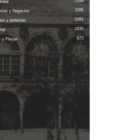
2145
lidad
1195
sas y Negocios
1091
jes y pedanias
1030
nal
873
s y Plazas