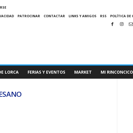
IRSE
IVACIDAD
PATROCINAR
CONTACTAR
LINKS Y AMIGOS
RSS
POLÍTICA DE 
DE LORCA
FERIAS Y EVENTOS
MARKET
MI RINCONCICO
TESANO