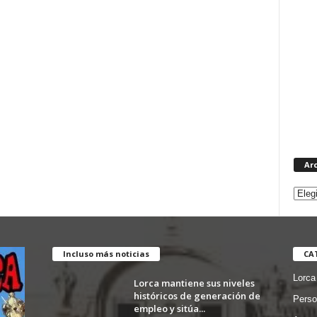
Ar
Incluso más noticias
CA
Lorca
Lorca mantiene sus niveles
históricos de generación de
Perso
empleo y sitúa...