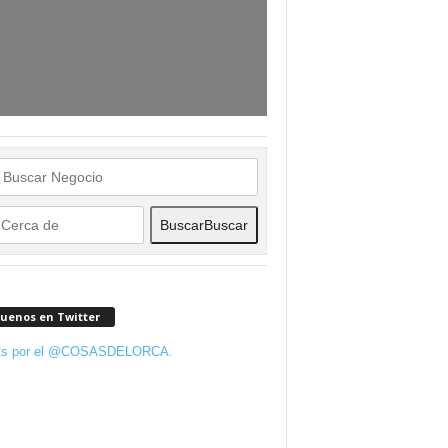
Buscar
Buscar
guenos en Twitter
ts por el @COSASDELORCA.