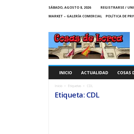
SÁBADO, AGOSTO 8, 2026
REGISTRARSE / UN
MARKET – GALERÍA COMERCIAL
POLÍTICA DE PR
C
O
S
A
S
D
E
INICIO
ACTUALIDAD
COSAS 
L
O
Inicio
Etiquetas
CDL
R
Etiqueta: CDL
C
A