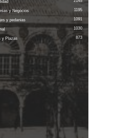
2145
lidad
1195
sas y Negocios
1091
jes y pedanias
1030
nal
873
s y Plazas