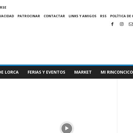
IRSE
IVACIDAD
PATROCINAR
CONTACTAR
LINKS Y AMIGOS
RSS
POLÍTICA DE 
DE LORCA
FERIAS Y EVENTOS
MARKET
MI RINCONCICO