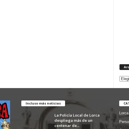
Ar
Incluso más noticias
CA
Lorca
La Policía Local de Lorca
despliega más de un
Perso
centenar de...