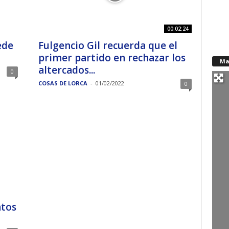
00:02:24
ede
Fulgencio Gil recuerda que el
primer partido en rechazar los
Ma
altercados...
0
COSAS DE LORCA
-
01/02/2022
0
ntos