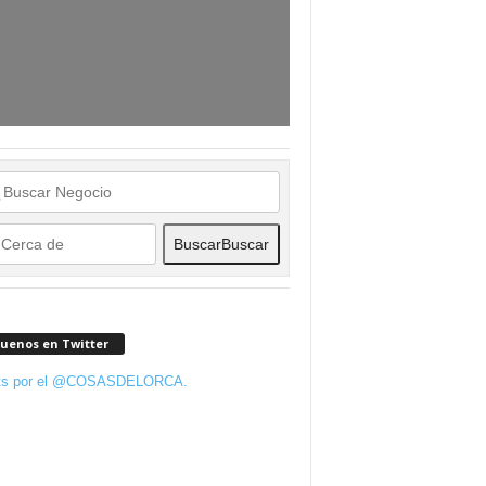
Buscar
Buscar
guenos en Twitter
ts por el @COSASDELORCA.