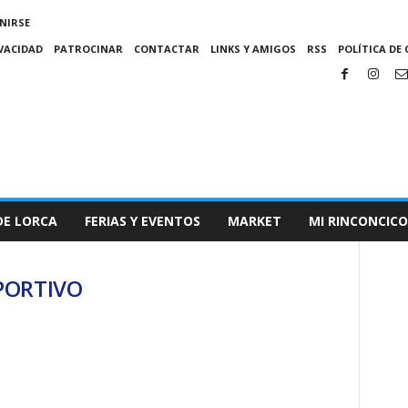
NIRSE
IVACIDAD
PATROCINAR
CONTACTAR
LINKS Y AMIGOS
RSS
POLÍTICA DE 
DE LORCA
FERIAS Y EVENTOS
MARKET
MI RINCONCICO
EPORTIVO