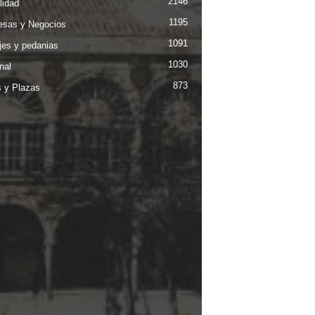
2146
lidad
1195
sas y Negocios
1091
jes y pedanias
1030
nal
873
s y Plazas