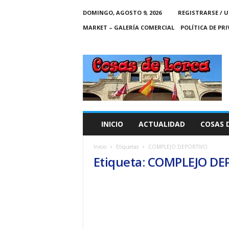
DOMINGO, AGOSTO 9, 2026
REGISTRARSE / U
MARKET – GALERÍA COMERCIAL
POLÍTICA DE PR
C
O
S
A
S
D
E
INICIO
ACTUALIDAD
COSAS 
L
O
Inicio
Etiquetas
COMPLEJO DEPORTIVO
R
Etiqueta: COMPLEJO D
C
A