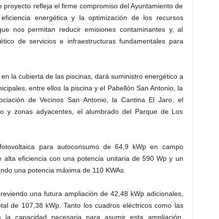
proyecto refleja el firme compromiso del Ayuntamiento de
eficiencia energética y la optimización de los recursos
que nos permitan reducir emisiones contaminantes y, al
ético de servicios e infraestructuras fundamentales para
 en la cubierta de las piscinas, dará suministro energético a
icipales, entre ellos la piscina y el Pabellón San Antonio, la
ociación de Vecinos San Antonio, la Cantina El Jaro, el
io y zonas adyacentes, el alumbrado del Parque de Los
n fotovoltaica para autoconsumo de 64,9 kWp en campo
 alta eficiencia con una potencia unitaria de 590 Wp y un
zando una potencia máxima de 110 KWAs.
reviendo una futura ampliación de 42,48 kWp adicionales,
otal de 107,38 kWp. Tanto los cuadros eléctricos como las
on la capacidad necesaria para asumir esta ampliación,