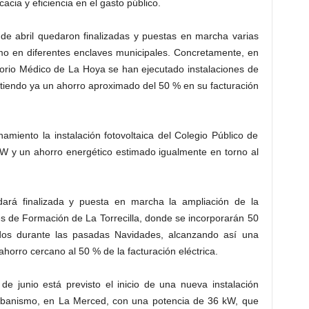
cia y eficiencia en el gasto público.
de abril quedaron finalizadas y puestas en marcha varias
umo en diferentes enclaves municipales. Concretamente, en
ltorio Médico de La Hoya se han ejecutado instalaciones de
itiendo ya un ahorro aproximado del 50 % en su facturación
miento la instalación fotovoltaica del Colegio Público de
W y un ahorro energético estimado igualmente en torno al
ará finalizada y puesta en marcha la ampliación de la
es de Formación de La Torrecilla, donde se incorporarán 50
dos durante las pasadas Navidades, alcanzando así una
horro cercano al 50 % de la facturación eléctrica.
 junio está previsto el inicio de una nueva instalación
e Urbanismo, en La Merced, con una potencia de 36 kW, que