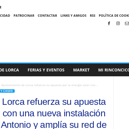
E
ACIDAD
PATROCINAR
CONTACTAR
LINKS Y AMIGOS
RSS
POLÍTICA DE COOKI
DE LORCA
FERIAS Y EVENTOS
MARKET
MI RINCONCIC
l Ayuntamiento de Lorca refuerza su apuesta por la energía solar con...
Y CASAS
 Lorca refuerza su apuesta
r con una nueva instalación
 Antonio y amplía su red de