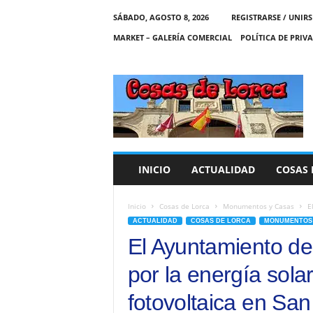
SÁBADO, AGOSTO 8, 2026
REGISTRARSE / UNIRS
MARKET – GALERÍA COMERCIAL
POLÍTICA DE PRIV
C
O
S
A
S
D
E
INICIO
ACTUALIDAD
COSAS 
L
O
R
Inicio
Cosas de Lorca
Monumentos y Casas
E
C
ACTUALIDAD
COSAS DE LORCA
MONUMENTOS 
A
El Ayuntamiento de
por la energía sola
fotovoltaica en San