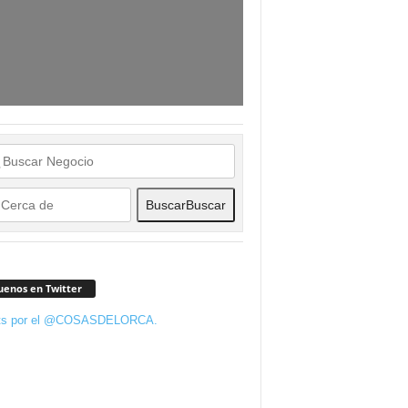
Buscar
Buscar
uenos en Twitter
ts por el @COSASDELORCA.