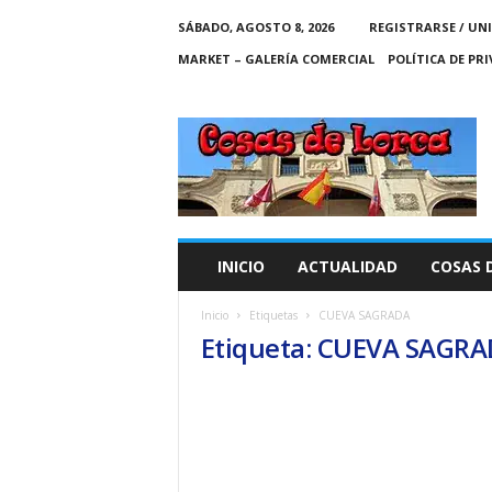
SÁBADO, AGOSTO 8, 2026
REGISTRARSE / UN
MARKET – GALERÍA COMERCIAL
POLÍTICA DE PR
C
O
S
A
S
D
E
INICIO
ACTUALIDAD
COSAS 
L
O
Inicio
Etiquetas
CUEVA SAGRADA
R
Etiqueta: CUEVA SAGR
C
A