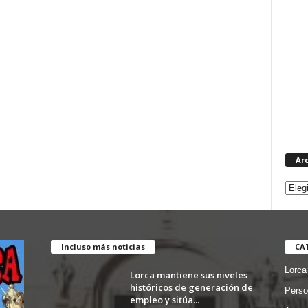
Ar
Incluso más noticias
CA
Lorca
Lorca mantiene sus niveles
históricos de generación de
Perso
empleo y sitúa...