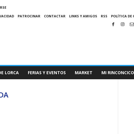
IRSE
IVACIDAD
PATROCINAR
CONTACTAR
LINKS Y AMIGOS
RSS
POLÍTICA DE 
DE LORCA
FERIAS Y EVENTOS
MARKET
MI RINCONCICO
ADA