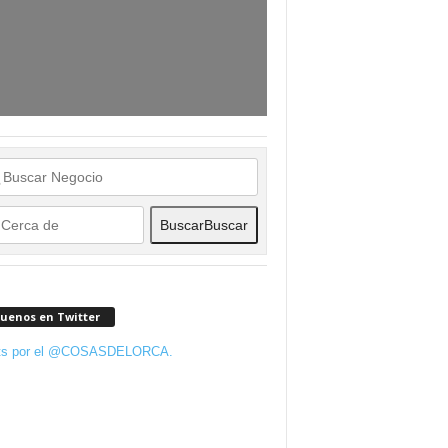
Buscar
Buscar
guenos en Twitter
ts por el @COSASDELORCA.