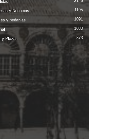
2145
lidad
1195
sas y Negocios
1091
jes y pedanias
1030
nal
873
s y Plazas