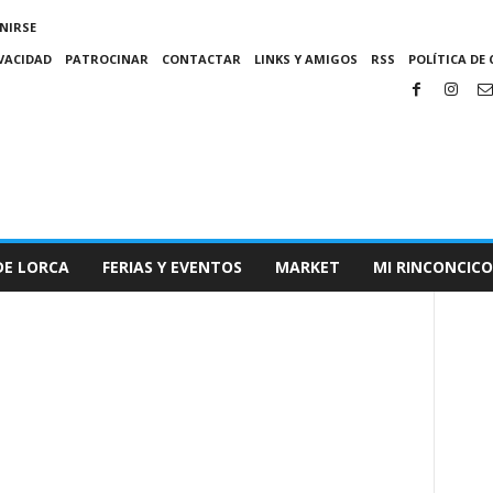
NIRSE
IVACIDAD
PATROCINAR
CONTACTAR
LINKS Y AMIGOS
RSS
POLÍTICA DE 
DE LORCA
FERIAS Y EVENTOS
MARKET
MI RINCONCICO