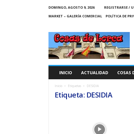
DOMINGO, AGOSTO 9, 2026
REGISTRARSE / U
MARKET – GALERÍA COMERCIAL
POLÍTICA DE PR
C
O
S
A
S
D
E
INICIO
ACTUALIDAD
COSAS 
L
O
Inicio
Etiquetas
DESIDIA
R
Etiqueta: DESIDIA
C
A