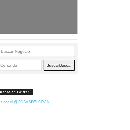
Buscar
Buscar
guenos en Twitter
ts por el @COSASDELORCA.