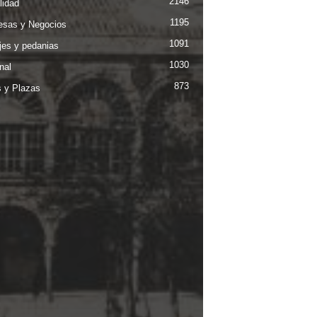
2146
lidad
1195
sas y Negocios
1091
jes y pedanias
1030
nal
873
s y Plazas