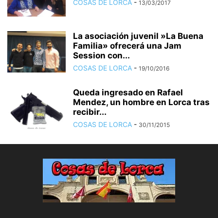
COSAS DE LORCA
-
13/03/2017
La asociación juvenil »La Buena
Familia» ofrecerá una Jam
Session con...
COSAS DE LORCA
-
19/10/2016
Queda ingresado en Rafael
Mendez, un hombre en Lorca tras
recibir...
COSAS DE LORCA
-
30/11/2015