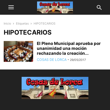
Inicio
Etiquetas
HIPOTECARIOS
HIPOTECARIOS
El Pleno Municipal aprueba por
unanimidad una moción
rechazando la creación...
COSAS DE LORCA
-
29/05/2017