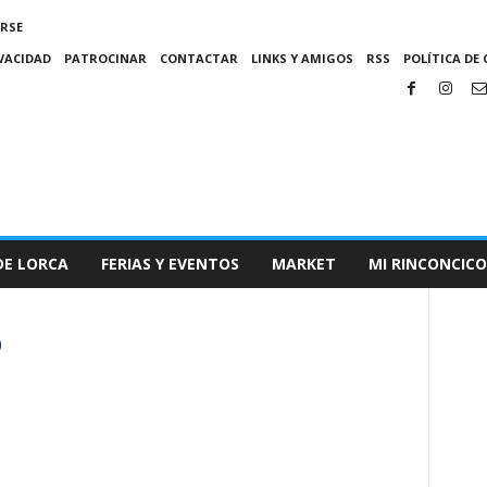
IRSE
IVACIDAD
PATROCINAR
CONTACTAR
LINKS Y AMIGOS
RSS
POLÍTICA DE 
DE LORCA
FERIAS Y EVENTOS
MARKET
MI RINCONCICO
O