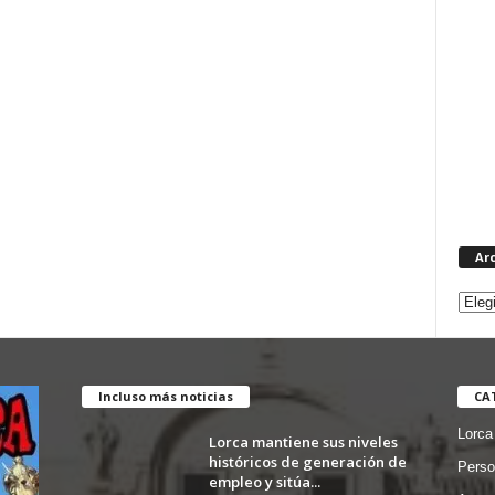
Ar
Incluso más noticias
CA
Lorca
Lorca mantiene sus niveles
históricos de generación de
Perso
empleo y sitúa...