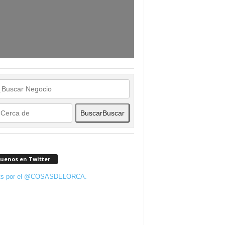
Buscar
Buscar
guenos en Twitter
ts por el @COSASDELORCA.