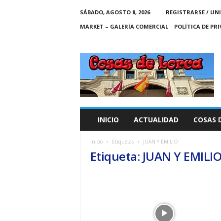
SÁBADO, AGOSTO 8, 2026
REGISTRARSE / UN
MARKET – GALERÍA COMERCIAL
POLÍTICA DE PR
C
O
S
A
S
D
E
INICIO
ACTUALIDAD
COSAS 
L
O
Inicio
Etiquetas
JUAN Y EMILIO
R
Etiqueta: JUAN Y EMILI
C
A