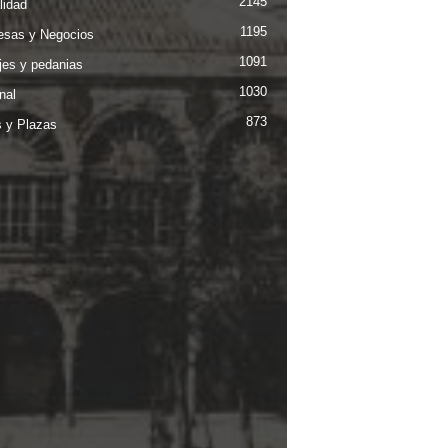
2145
lidad
1195
sas y Negocios
1091
jes y pedanias
1030
nal
873
s y Plazas