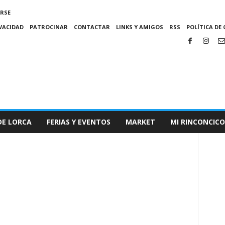
IRSE
IVACIDAD
PATROCINAR
CONTACTAR
LINKS Y AMIGOS
RSS
POLÍTICA DE 
DE LORCA
FERIAS Y EVENTOS
MARKET
MI RINCONCICO