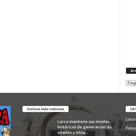
Ar
Incluso más noticias
CA
Lorca
Lorca mantiene sus niveles
históricos de generación de
Perso
empleo y sitúa...