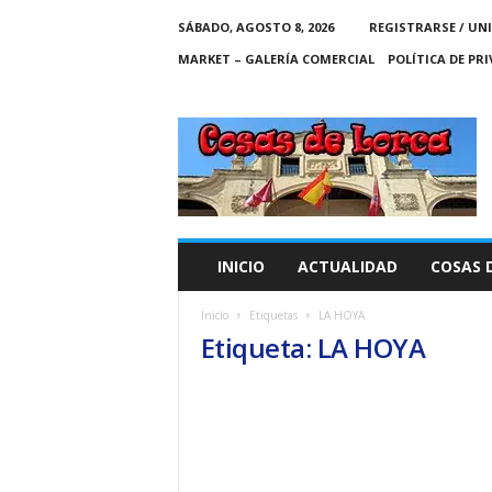
SÁBADO, AGOSTO 8, 2026
REGISTRARSE / UN
MARKET – GALERÍA COMERCIAL
POLÍTICA DE PR
C
O
S
A
S
D
E
INICIO
ACTUALIDAD
COSAS 
L
O
Inicio
Etiquetas
LA HOYA
R
Etiqueta: LA HOYA
C
A