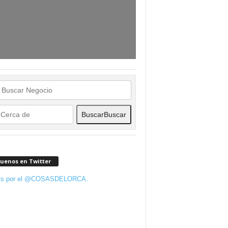
Buscar
Buscar
guenos en Twitter
ts por el @COSASDELORCA.