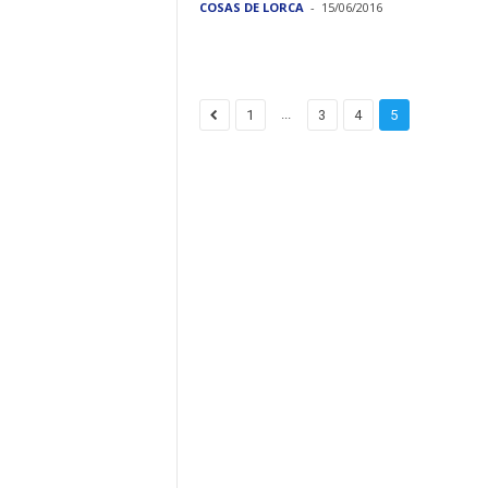
COSAS DE LORCA
-
15/06/2016
...
1
3
4
5