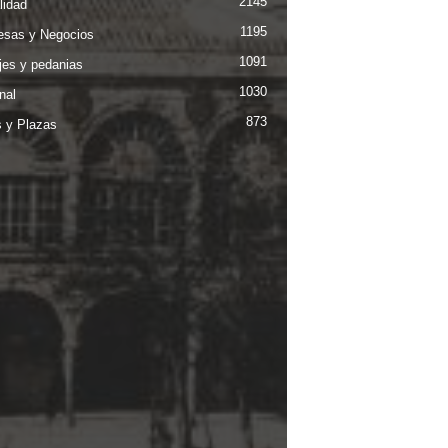
2145
lidad
1195
sas y Negocios
1091
jes y pedanias
1030
nal
873
s y Plazas