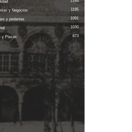
2145
lidad
1195
sas y Negocios
1091
jes y pedanias
1030
nal
873
s y Plazas