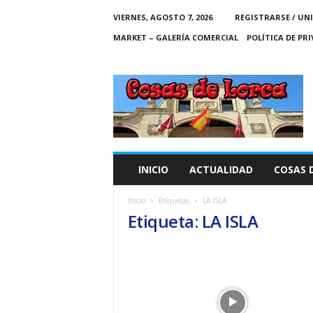
VIERNES, AGOSTO 7, 2026
REGISTRARSE / UN
MARKET – GALERÍA COMERCIAL
POLÍTICA DE PR
C
O
S
A
S
D
E
INICIO
ACTUALIDAD
COSAS 
L
O
Inicio
Etiquetas
LA ISLA
R
Etiqueta: LA ISLA
C
A