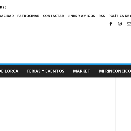
IRSE
IVACIDAD
PATROCINAR
CONTACTAR
LINKS Y AMIGOS
RSS
POLÍTICA DE 
DE LORCA
FERIAS Y EVENTOS
MARKET
MI RINCONCICO