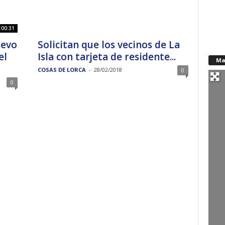
:00:31
uevo
Solicitan que los vecinos de La
el
Isla con tarjeta de residente...
Ma
COSAS DE LORCA
-
28/02/2018
0
0