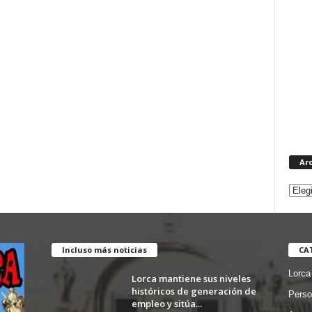
Ar
Incluso más noticias
CA
Lorca
Lorca mantiene sus niveles
históricos de generación de
Perso
empleo y sitúa...