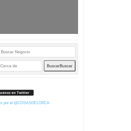
Buscar
Buscar
guenos en Twitter
ts por el @COSASDELORCA.