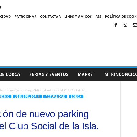
E
ACIDAD
PATROCINAR
CONTACTAR
LINKS Y AMIGOS
RSS
POLÍTICA DE COOKI
DE LORCA
FERIAS Y EVENTOS
MARKET
MI RINCONCIC
ón de nuevo parking público alrededor del Club Social de...
ONCICO
JESÚS PELEGRÍN
ACTUALIDAD
LORCA
ión de nuevo parking
l Club Social de la Isla.