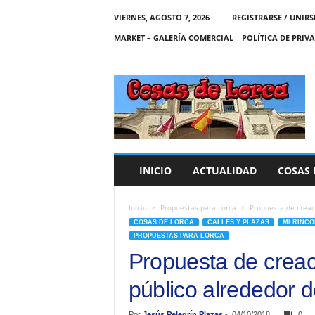
VIERNES, AGOSTO 7, 2026
REGISTRARSE / UNIRS
MARKET – GALERÍA COMERCIAL
POLÍTICA DE PRIV
C
O
S
A
S
D
E
INICIO
ACTUALIDAD
COSAS 
L
O
R
Inicio
Propuestas para Lorca
Propuesta de creaci
C
COSAS DE LORCA
CALLES Y PLAZAS
MI RINC
A
PROPUESTAS PARA LORCA
Propuesta de creac
público alrededor de
Por
Jesús Pelegrín Plazas
-
04/10/2018
0