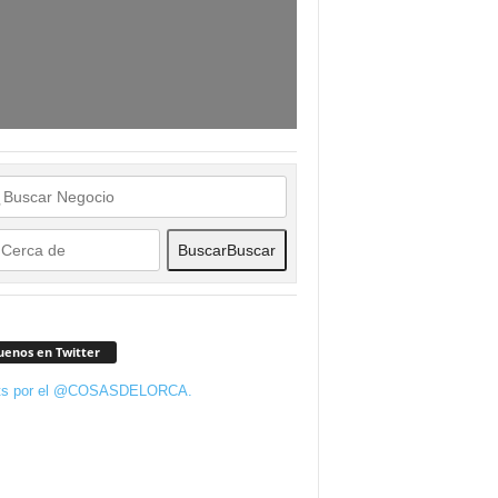
Buscar
Buscar
uenos en Twitter
ts por el @COSASDELORCA.