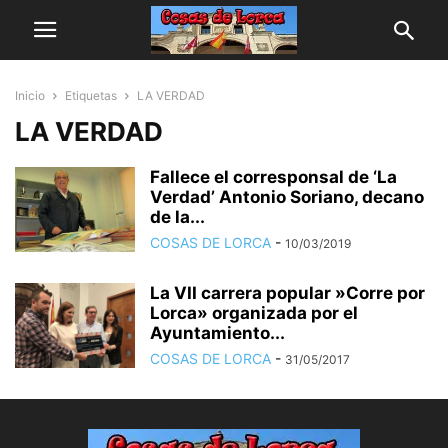
Inicio
Etiquetas
LA VERDAD
LA VERDAD
Fallece el corresponsal de ‘La
Verdad’ Antonio Soriano, decano
de la...
COSAS DE LORCA
-
10/03/2019
La VII carrera popular »Corre por
Lorca» organizada por el
Ayuntamiento...
COSAS DE LORCA
-
31/05/2017