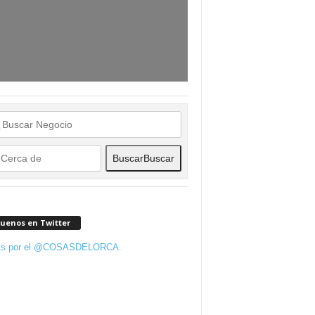
Buscar
Buscar
guenos en Twitter
ts por el @COSASDELORCA.