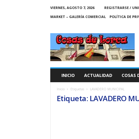
VIERNES, AGOSTO 7, 2026
REGISTRARSE / UN
MARKET – GALERÍA COMERCIAL
POLÍTICA DE PR
C
O
S
A
S
D
E
INICIO
ACTUALIDAD
COSAS 
L
O
Inicio
Etiquetas
LAVADERO MUNICIPAL
R
Etiqueta: LAVADERO M
C
A