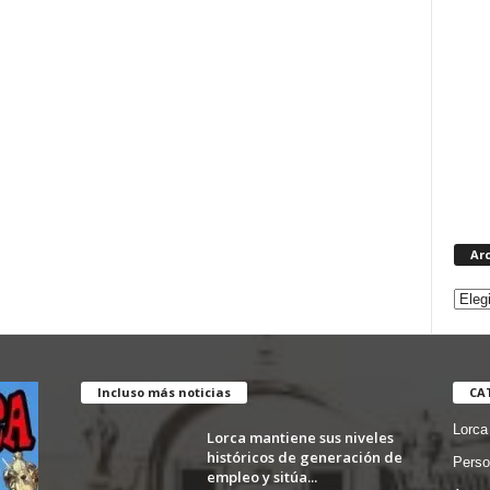
Ar
Incluso más noticias
CA
Lorca
Lorca mantiene sus niveles
históricos de generación de
Perso
empleo y sitúa...