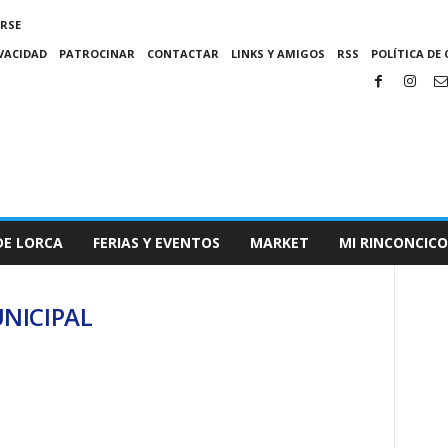
IRSE
IVACIDAD
PATROCINAR
CONTACTAR
LINKS Y AMIGOS
RSS
POLÍTICA DE 
DE LORCA
FERIAS Y EVENTOS
MARKET
MI RINCONCICO
UNICIPAL