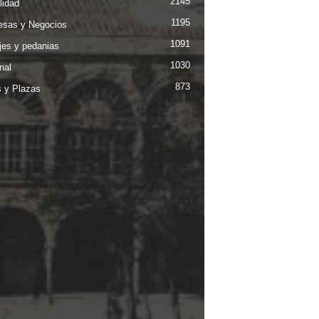
2145
lidad
1195
sas y Negocios
1091
jes y pedanias
1030
nal
873
s y Plazas