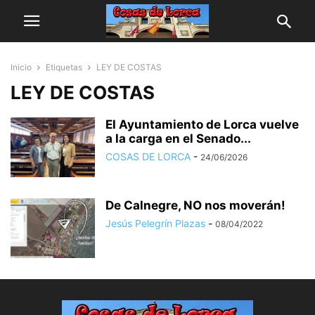
Inicio
Etiquetas
LEY DE COSTAS
LEY DE COSTAS
El Ayuntamiento de Lorca vuelve
a la carga en el Senado...
COSAS DE LORCA
-
24/06/2026
De Calnegre, NO nos moverán!
Jesús Pelegrín Plazas
-
08/04/2022