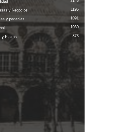
2146
lidad
1195
sas y Negocios
1091
jes y pedanias
1030
nal
873
s y Plazas