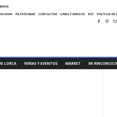
NIRSE
IVACIDAD
PATROCINAR
CONTACTAR
LINKS Y AMIGOS
RSS
POLÍTICA DE 
DE LORCA
FERIAS Y EVENTOS
MARKET
MI RINCONCICO