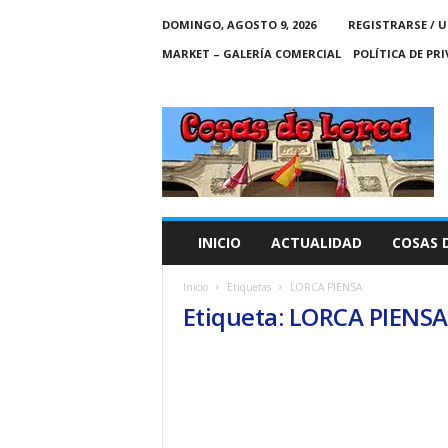
DOMINGO, AGOSTO 9, 2026
REGISTRARSE / U
MARKET – GALERÍA COMERCIAL
POLÍTICA DE PR
C
O
S
A
S
D
E
INICIO
ACTUALIDAD
COSAS 
L
O
Inicio
Etiquetas
LORCA PIENSA
R
Etiqueta: LORCA PIENSA
C
A