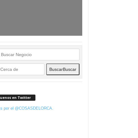
Buscar
Buscar
guenos en Twitter
ts por el @COSASDELORCA.