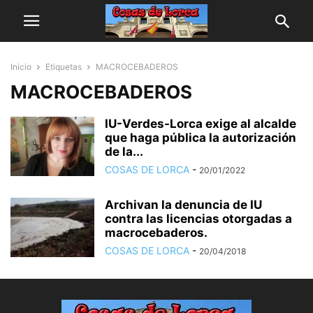
Inicio
Etiquetas
MACROCEBADEROS
MACROCEBADEROS
IU-Verdes-Lorca exige al alcalde
que haga pública la autorización
de la...
COSAS DE LORCA
-
20/01/2022
Archivan la denuncia de IU
contra las licencias otorgadas a
macrocebaderos.
COSAS DE LORCA
-
20/04/2018